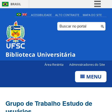
BRASIL
Simplifique!
ACESSIBILIDADE
ALTO CONTRASTE
MAPA DO SITE
Comunica BR
Participe
Acesso à informação
Legislação
Biblioteca Universitária
Canais
Área Restrita
Administradores do Site
MENU
Grupo de Trabalho Estudo de
usuários