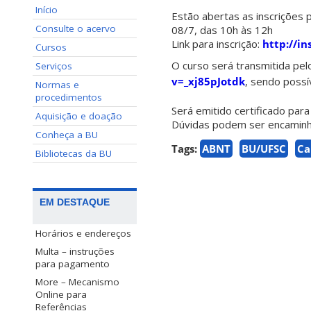
Início
Estão abertas as inscrições 
Consulte o acervo
08/7, das 10h às 12h
Link para inscrição:
http://in
Cursos
O curso será transmitida p
Serviços
v=_xj85pJotdk
, sendo possív
Normas e
procedimentos
Será emitido certificado para
Aquisição e doação
Dúvidas podem ser encamin
Conheça a BU
Tags:
ABNT
BU/UFSC
Ca
Bibliotecas da BU
EM DESTAQUE
Horários e endereços
Multa – instruções
para pagamento
More – Mecanismo
Online para
Referências