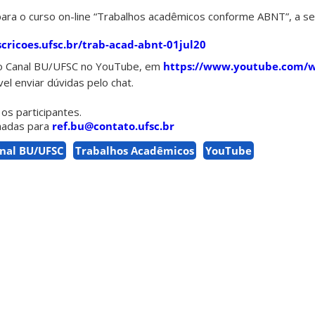
para o curso on-line “Trabalhos acadêmicos conforme ABNT”, a se
scricoes.ufsc.br/trab-acad-abnt-01jul20
elo Canal BU/UFSC no YouTube, em
https://www.youtube.com/
el enviar dúvidas pelo chat.
 os participantes.
hadas para
ref.bu@contato.ufsc.br
nal BU/UFSC
Trabalhos Acadêmicos
YouTube