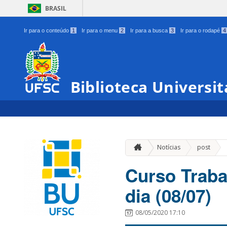
BRASIL
Ir para o conteúdo
1
Ir para o menu
2
Ir para a busca
3
Ir para o rodapé
4
Biblioteca Universit
»
Notícias
post
Curso Trab
dia (08/07)
08/05/2020 17:10