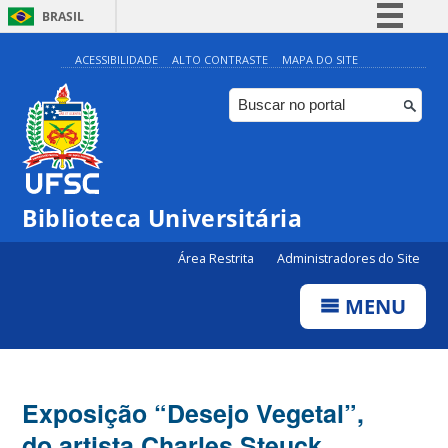
BRASIL
Simplifique!
ACESSIBILIDADE
ALTO CONTRASTE
MAPA DO SITE
Comunica BR
Participe
Acesso à informação
Legislação
Biblioteca Universitária
Canais
Área Restrita
Administradores do Site
MENU
Exposição “Desejo Vegetal”,
do artista Charles Steuck