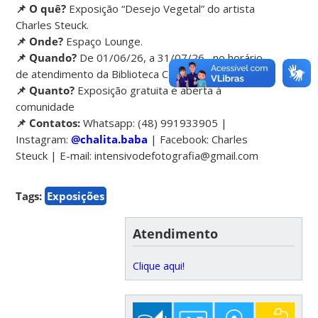
📌 O quê?
Exposição “Desejo Vegetal” do artista
Charles Steuck.
📌 Onde?
Espaço Lounge.
📌 Quando?
De 01/06/26, a 31/07/26 , no horário
de atendimento da Biblioteca Central.
📌 Quanto?
Exposição gratuita e aberta à
comunidade
📌 Contatos:
Whatsapp: (48) 991933905 |
Instagram:
@chalita.baba
| Facebook: Charles
Steuck | E-mail: intensivodefotografia@gmail.com
Tags:
Exposições
Atendimento
Clique aqui!