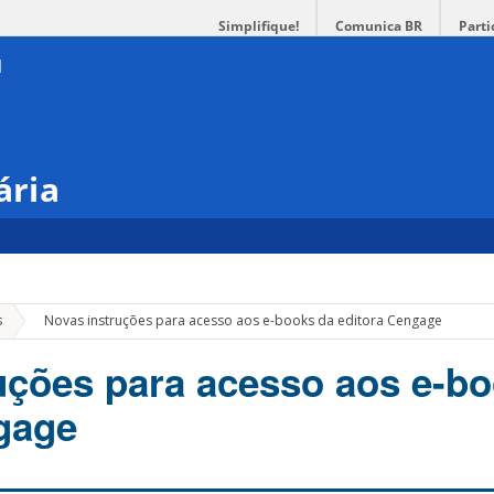
Simplifique!
Comunica BR
Parti
ária
»
s
Novas instruções para acesso aos e-books da editora Cengage
uções para acesso aos e-b
gage