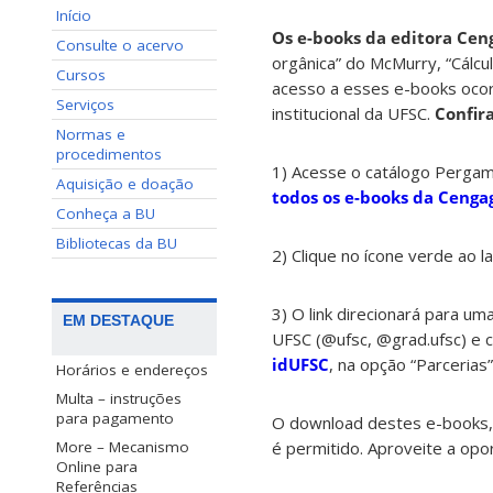
Início
Os e-books da editora Ceng
Consulte o acervo
orgânica” do McMurry, “Cálcul
Cursos
acesso a esses e-books ocor
Serviços
institucional da UFSC.
Confira
Normas e
procedimentos
1) Acesse o catálogo Pergam
Aquisição e doação
todos os e-books da Cenga
Conheça a BU
Bibliotecas da BU
2) Clique no ícone verde ao l
3) O link direcionará para um
EM DESTAQUE
UFSC (@ufsc, @grad.ufsc) e con
idUFSC
, na opção “Parcerias”
Horários e endereços
Multa – instruções
para pagamento
O download destes e-books, a
é permitido. Aproveite a op
More – Mecanismo
Online para
Referências