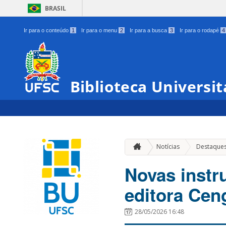
BRASIL
Ir para o conteúdo
1
Ir para o menu
2
Ir para a busca
3
Ir para o rodapé
4
Biblioteca Universit
Notícias
Destaque
Novas instr
editora Cen
28/05/2026 16:48