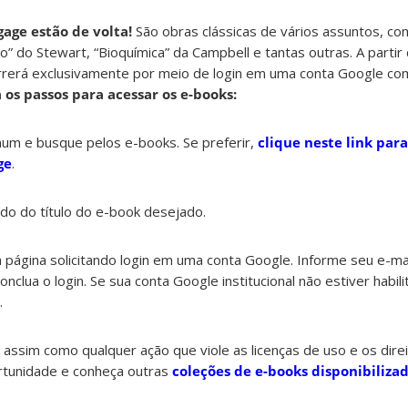
age estão de volta!
São obras clássicas de vários assuntos, co
o” do Stewart, “Bioquímica” da Campbell e tantas outras. A parti
rerá exclusivamente por meio de login em uma conta Google co
 os passos para acessar os e-books:
um e busque pelos e-books. Se preferir,
clique neste link par
ge
.
ado do título do e-book desejado.
a página solicitando login em uma conta Google. Informe seu e-mail
clua o login. Se sua conta Google institucional não estiver habilit
.
ssim como qualquer ação que viole as licenças de uso e os direi
ortunidade e conheça outras
coleções de e-books disponibiliza