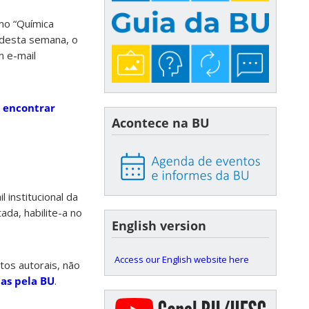
mo “Química
r desta semana, o
m e-mail
a encontrar
Acontece na BU
 institucional da
ada, habilite-a no
English version
Access our English website here
tos autorais, não
das pela BU
.