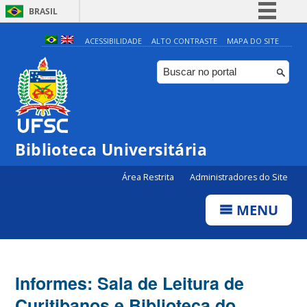
BRASIL
Simplifique!
ACESSIBILIDADE
ALTO CONTRASTE
MAPA DO SITE
Comunica BR
Participe
Acesso à informação
Legislação
Biblioteca Universitária
Canais
Área Restrita
Administradores do Site
MENU
Informes: Sala de Leitura de
Curitibanos e Biblioteca do