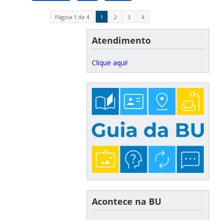
Página 1 de 4
1
2
3
4
Atendimento
Clique aqui!
Acontece na BU