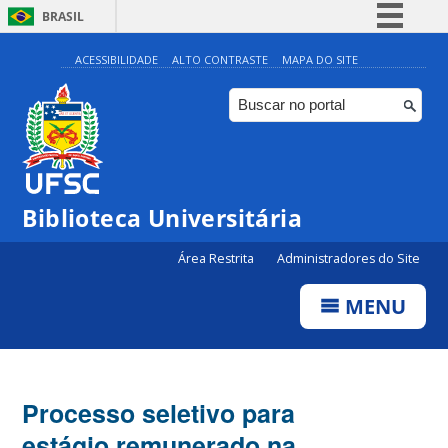
BRASIL
Simplifique!
ACESSIBILIDADE
ALTO CONTRASTE
MAPA DO SITE
Comunica BR
Participe
Acesso à informação
Legislação
Biblioteca Universitária
Canais
Área Restrita
Administradores do Site
MENU
Processo seletivo para
estágio remunerado na