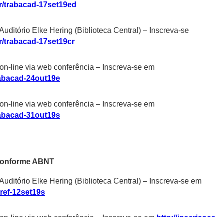
br/trabacad-17set19ed
Auditório Elke Hering (Biblioteca Central) – Inscreva-se
br/trabacad-17set19cr
on-line via web conferência – Inscreva-se em
trabacad-24out19e
on-line via web conferência – Inscreva-se em
trabacad-31out19s
 conforme ABNT
Auditório Elke Hering (Biblioteca Central) – Inscreva-se em
tref-12set19s