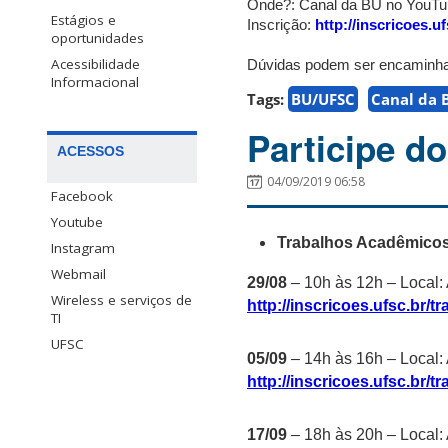
Onde?: Canal da BU no YouT
Estágios e
Inscrição:
http://inscricoes.
oportunidades
Acessibilidade
Dúvidas podem ser encaminh
Informacional
Tags:
BU/UFSC
Canal da 
Participe d
ACESSOS
04/09/2019 06:58
Facebook
Youtube
Trabalhos Acadêmico
Instagram
Webmail
29/08
– 10h às 12h – Local: 
Wireless e serviços de
http://inscricoes.ufsc.br/
TI
UFSC
05/09
– 14h às 16h – Local: 
http://inscricoes.ufsc.br/
17/09
– 18h às 20h – Local: 