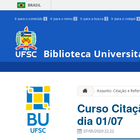
BRASIL
Ir para o conteúdo
1
Ir para o menu
2
Ir para a busca
3
Ir para o rodapé
4
Biblioteca Universit
Assunto: Citação e Refe
Curso Citaç
dia 01/07
07/05/2020 22:22