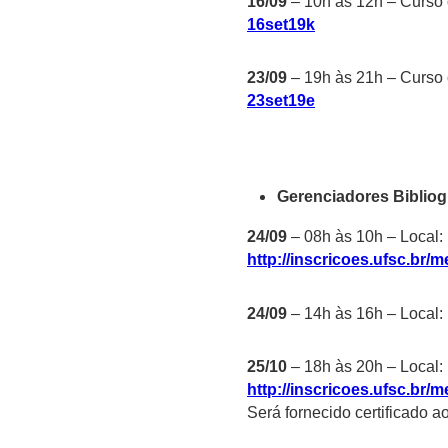
16/09
– 10h às 12h – Curso 
16set19k
23/09
– 19h às 21h – Curso 
23set19e
Gerenciadores Bibliog
24/09
– 08h às 10h – Local:
http://inscricoes.ufsc.br
24/09
– 14h às 16h – Local:
25/10
– 18h às 20h – Local:
http://inscricoes.ufsc.br
Será fornecido certificado ao