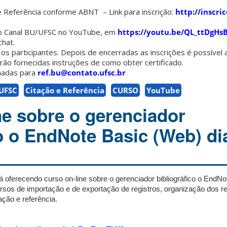
e Referência conforme ABNT – Link para inscrição:
http://inscric
elo Canal BU/UFSC no YouTube, em
https://youtu.be/QL_ttDgHs
chat.
a os participantes. Depois de encerradas as inscrições é possíve
erão fornecidas instruções de como obter certificado.
hadas para
ref.bu@contato.ufsc.br
UFSC
Citação e Referência
CURSO
YouTube
ne sobre o gerenciador
co o EndNote Basic (Web) di
ará oferecendo curso on-line sobre o gerenciador bibliográfico o EndN
sos de importação e de exportação de registros, organização dos re
ação e referência.