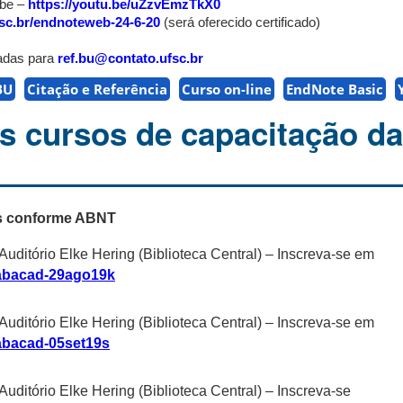
ube –
https://youtu.be/uZzvEmzTkX0
ufsc.br/endnoteweb-24-6-20
(será oferecido certificado)
adas para
ref.bu@contato.ufsc.br
BU
Citação e Referência
Curso on-line
EndNote Basic
os cursos de capacitação d
s conforme ABNT
Auditório Elke Hering (Biblioteca Central) – Inscreva-se em
trabacad-29ago19k
Auditório Elke Hering (Biblioteca Central) – Inscreva-se em
trabacad-05set19s
Auditório Elke Hering (Biblioteca Central) – Inscreva-se