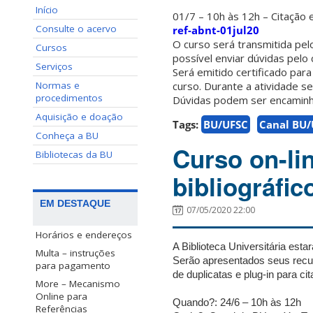
Início
01/7 – 10h às 12h – Citação 
Consulte o acervo
ref-abnt-01jul20
O curso será transmitida p
Cursos
possível enviar dúvidas pelo 
Serviços
Será emitido certificado par
Normas e
curso. Durante a atividade s
procedimentos
Dúvidas podem ser encamin
Aquisição e doação
Tags:
BU/UFSC
Canal BU/
Conheça a BU
Curso on-li
Bibliotecas da BU
bibliográfi
EM DESTAQUE
07/05/2020 22:00
Horários e endereços
A Biblioteca Universitária est
Multa – instruções
Serão apresentados seus recur
para pagamento
de duplicatas e plug-in para cit
More – Mecanismo
Online para
Quando?: 24/6 – 10h às 12h
Referências