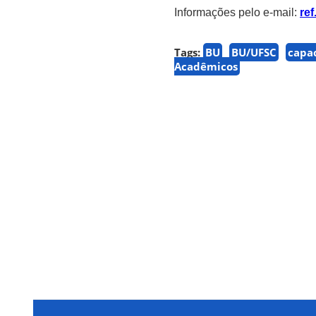
Informações pelo e-mail:
re
Tags:
BU
BU/UFSC
capa
Acadêmicos