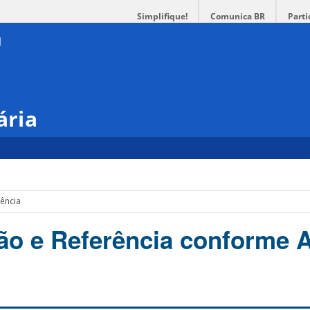
Simplifique!
Comunica BR
Parti
ária
rência
ão e Referência conforme