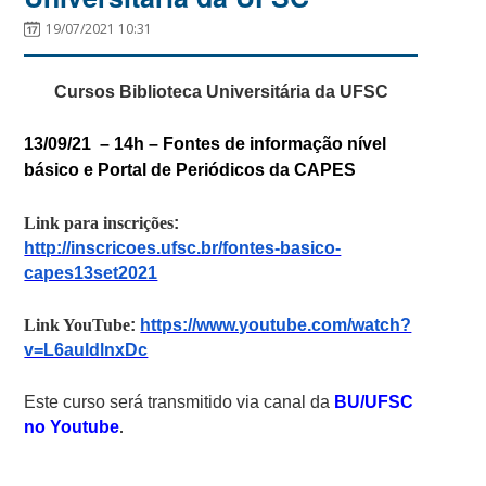
19/07/2021 10:31
Cursos Biblioteca Universitária da UFSC
13/09/21 – 14h –
Fontes de informação nível
básico e Portal de Periódicos da CAPES
Link para inscrições
:
http://inscricoes.ufsc.br/fontes-basico-
capes13set2021
Link YouTube
:
https://www.youtube.com/watch?
v=L6auldlnxDc
Este curso será transmitido via canal da
BU/UFSC
no Youtube
.