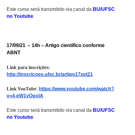
Este curso será transmitido via canal da
BU/UFSC
no Youtube
.
17/09/21 – 14h –
Artigo científico conforme
ABNT
Link para inscrições:
http://inscricoes.ufsc.br/artigo17set21
Link YouTube
:
https://www.youtube.com/watch?
v=4-eW1yOgolA
Este curso será transmitido via canal da
BU/UFSC
no Youtube
.