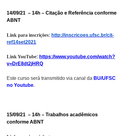
14/09/21 – 14h –
Citação e Referência conforme
ABNT
Link para inscrições
:
http://inscricoes.ufsc.br/cit-
ref14set2021
Link YouTube
:
https://www.youtube.com/watch?
v=DrE8dt2jHRQ
Este curso será transmitido via canal da
BU/UFSC
no Youtube
.
15/09/21 – 14h – Trabalhos acadêmicos
conforme ABNT