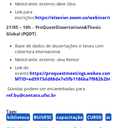
Ministrante: externo-Aline Silva
Link para
inscrições:
https://elsevier.zoom.us/webinar/regi
21/05 – 10h
–
ProQuestDissertations&Thesis
Global (PQDT)
Base de dados de dissertações e teses com
cobertura internacional.
Ministrante: externo -Ana Remor
Link do
evento:
https://proquestmeetings.webex.com/proque
MTID=ed5973dd88de7e5fb1186ba7f882b2b6a
Dúvidas podem ser encaminhadas para
ref.bu@contato.ufsc.br
Tags:
biblioteca
BU/UFSC
capacitação
CURSO
sc