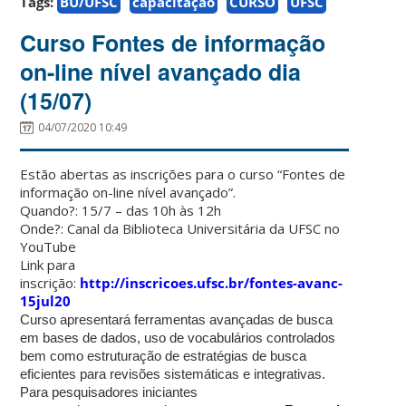
Tags:
BU/UFSC
capacitação
CURSO
UFSC
Curso Fontes de informação
on-line nível avançado dia
(15/07)
04/07/2020 10:49
Estão abertas as inscrições para o curso “Fontes de
informação on-line nível avançado”.
Quando?: 15/7 – das 10h às 12h
Onde?: Canal da Biblioteca Universitária da UFSC no
YouTube
Link para
inscrição:
http://inscricoes.ufsc.br/fontes-avanc-
15jul20
Curso apresentará ferramentas avançadas de busca
em bases de dados, uso de vocabulários controlados
bem como estruturação de estratégias de busca
eficientes para revisões sistemáticas e integrativas.
P
ara p
es
quisadores iniciantes