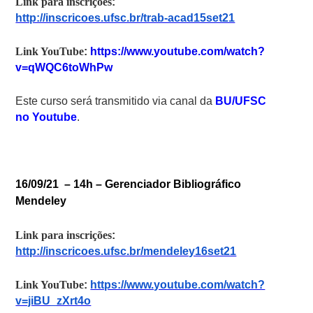
Link para inscrições
:
http://inscricoes.ufsc.br/trab-acad15set21
Link YouTube
:
https://www.youtube.com/watch?
v=qWQC6toWhPw
Este curso será transmitido via canal da
BU/UFSC
no Youtube
.
16/09/21 – 14h –
Gerenciador Bibliográfico
Mendeley
Link para inscrições
:
http://inscricoes.ufsc.br/mendeley16set21
Link YouTube
:
https://www.youtube.com/watch?
v=jiBU_zXrt4o