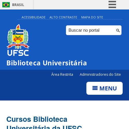
BRASIL
Simplifique!
ACESSIBILIDADE
ALTO CONTRASTE
MAPA DO SITE
Comunica BR
Participe
Acesso à informação
Legislação
Biblioteca Universitária
Canais
Área Restrita
Administradores do Site
MENU
Cursos Biblioteca
Universitária da UFSC