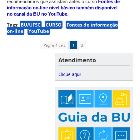
recomendamos
que
assist
am antes o curso
Fontes de
informação on-line nível básico
também disponível
no canal da BU no YouTube
.
Tags:
BU/UFSC
CURSO
Fontes de informação
on-line
YouTube
Página 1 de 2
1
2
Atendimento
Clique aqui!