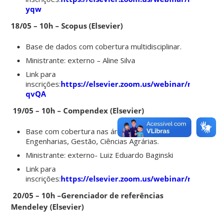
yqw
18/05 – 10h
– Scopus (Elsevier)
Base de dados com cobertura multidisciplinar.
Ministrante: externo – Aline Silva
Link para
inscrições:
https://elsevier.zoom.us/webinar/regis
qvQA
19/05 – 10h
– Compendex (Elsevier)
Base com cobertura nas áreas de Tecnologia,
Engenharias, Gestão, Ciências Agrárias.
Ministrante: externo- Luiz Eduardo Baginski
Link para
inscrições:
https://elsevier.zoom.us/webinar/regis
20/05 – 10h
–Gerenciador de referências
Mendeley (Elsevier)