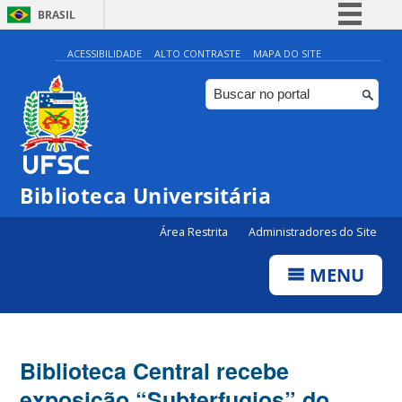
BRASIL
Simplifique!
ACESSIBILIDADE
ALTO CONTRASTE
MAPA DO SITE
Comunica BR
Participe
Acesso à informação
Legislação
Biblioteca Universitária
Canais
Área Restrita
Administradores do Site
MENU
Biblioteca Central recebe
exposição “Subterfugios” do