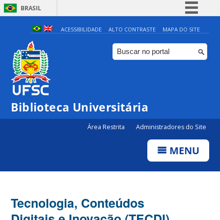
BRASIL
Simplifique!
ACESSIBILIDADE
ALTO CONTRASTE
MAPA DO SITE
Comunica BR
Participe
Acesso à informação
Legislação
Biblioteca Universitária
Canais
Área Restrita
Administradores do Site
MENU
Tecnologia, Conteúdos
Digitais e Inovação (TECDI)