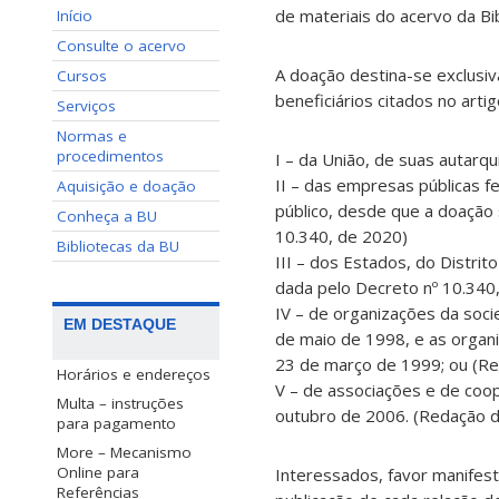
de materiais do acervo da Bi
Início
Consulte o acervo
A doação destina-se exclusiv
Cursos
beneficiários citados no arti
Serviços
Normas e
procedimentos
I – da União, de suas autarq
II – das empresas públicas f
Aquisição e doação
público, desde que a doação 
Conheça a BU
10.340, de 2020)
Bibliotecas da BU
III – dos Estados, do Distrit
dada pelo Decreto nº 10.340
IV – de organizações da socie
EM DESTAQUE
de maio de 1998, e as organiz
23 de março de 1999; ou (Re
Horários e endereços
V – de associações e de coop
Multa – instruções
outubro de 2006. (Redação d
para pagamento
More – Mecanismo
Online para
Interessados, favor manifest
Referências