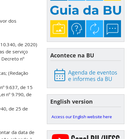
avor dos
º 10.340, de 2020)
as de serviço
Acontece na BU
o Decreto nº
icas; (Redação
 nº 9.637, de 15
ei nº 9.790, de
English version
940, de 25 de
Access our English website here
ontar da data de