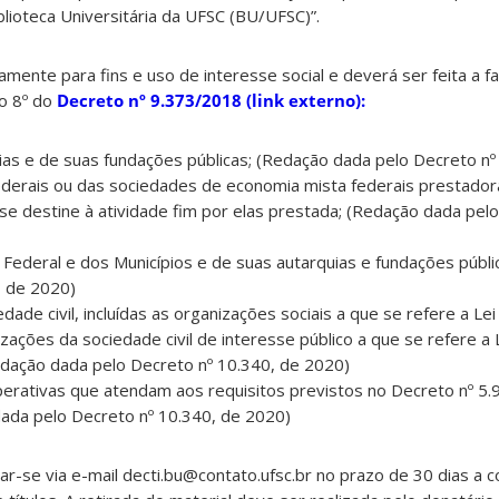
blioteca Universitária da UFSC (BU/UFSC)”.
amente para fins e uso de interesse social e deverá ser feita a f
go 8º do
Decreto nº 9.373/2018 (link externo):
uias e de suas fundações públicas; (Redação dada pelo Decreto n
ederais ou das sociedades de economia mista federais prestador
se destine à atividade fim por elas prestada; (Redação dada pel
o Federal e dos Municípios e de suas autarquias e fundações públ
, de 2020)
dade civil, incluídas as organizações sociais a que se refere a Lei
ações da sociedade civil de interesse público a que se refere a L
dação dada pelo Decreto nº 10.340, de 2020)
erativas que atendam aos requisitos previstos no Decreto nº 5.
ada pelo Decreto nº 10.340, de 2020)
ar-se via e-mail decti.bu@contato.ufsc.br no prazo de 30 dias a c