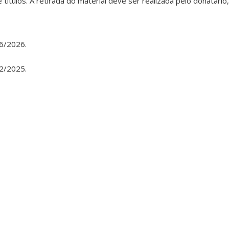
 títulos. A retirada do material deve ser realizada pelo donatári
06/2026.
12/2025.