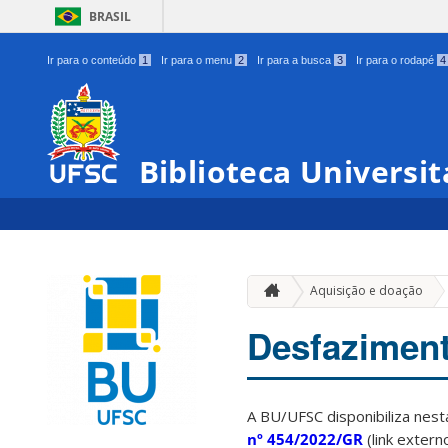
BRASIL
Ir para o conteúdo
1
Ir para o menu
2
Ir para a busca
3
Ir para o rodapé
4
Biblioteca Universit
Aquisição e doação
Desfaziment
A BU/UFSC disponibiliza nesta
nº 454/2022/GR
(link extern