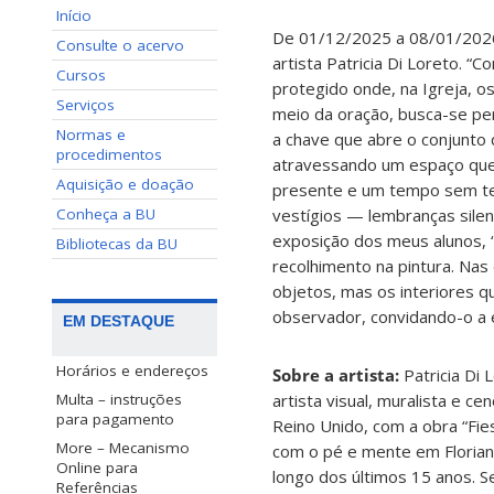
Início
De 01/12/2025 a 08/01/2026,
Consulte o acervo
artista Patricia Di Loreto. 
Cursos
protegido onde, na Igreja, 
Serviços
meio da oração, busca-se per
Normas e
a chave que abre o conjunto 
procedimentos
atravessando um espaço que 
Aquisição e doação
presente e um tempo sem tem
Conheça a BU
vestígios — lembranças silen
exposição dos meus alunos, “
Bibliotecas da BU
recolhimento na pintura. Nas
objetos, mas os interiores 
observador, convidando-o a e
EM DESTAQUE
Horários e endereços
Sobre a artista:
Patricia Di 
artista visual, muralista e 
Multa – instruções
para pagamento
Reino Unido, com a obra “Fies
More – Mecanismo
com o pé e mente em Florianó
Online para
longo dos últimos 15 anos. S
Referências