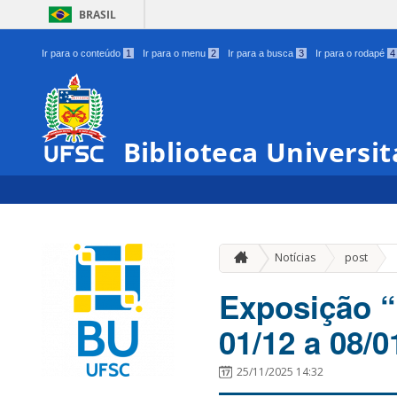
BRASIL
Ir para o conteúdo
1
Ir para o menu
2
Ir para a busca
3
Ir para o rodapé
4
Biblioteca Universit
»
Notícias
post
Exposição “
01/12 a 08/0
25/11/2025 14:32