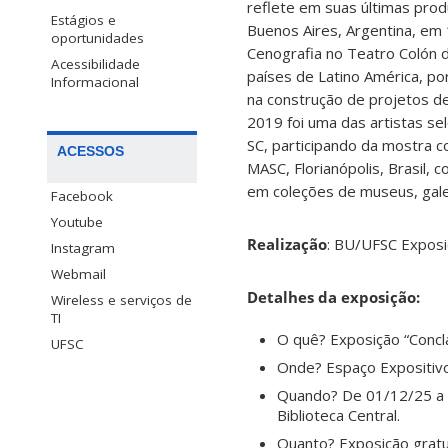
reflete em suas últimas prod
Estágios e
Buenos Aires, Argentina, em 
oportunidades
Cenografia no Teatro Colón d
Acessibilidade
países de Latino América, po
Informacional
na construção de projetos de
2019 foi uma das artistas se
SC, participando da mostra c
ACESSOS
MASC, Florianópolis, Brasil, 
em coleções de museus, galer
Facebook
Youtube
Realização
: BU/UFSC Expos
Instagram
Webmail
Detalhes da exposição:
Wireless e serviços de
TI
O quê? Exposição “Conclav
UFSC
Onde? Espaço Expositivo 
Quando? De 01/12/25 a 0
Biblioteca Central.
Quanto? Exposição gratu