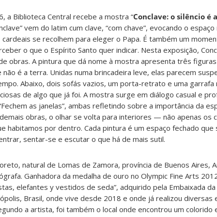
 a Biblioteca Central recebe a mostra “
Conclave: o silêncio é 
“Conclave” vem do latim cum clave, “com chave”, evocando o espaç
os cardeais se recolhem para eleger o Papa. É também um momen
ceber o que o Espírito Santo quer indicar. Nesta exposição, Con
de obras. A pintura que dá nome à mostra apresenta três figuras 
não é a terra. Unidas numa brincadeira leve, elas parecem susp
po. Abaixo, dois sofás vazios, um porta-retrato e uma garraf
ciosas de algo que já foi. A mostra surge em diálogo casual e pr
Fechem as janelas”, ambas refletindo sobre a importância da esp
 demais obras, o olhar se volta para interiores — não apenas os
que habitamos por dentro. Cada pintura é um espaço fechado que 
ntrar, sentar-se e escutar o que há de mais sutil.
Loreto, natural de Lomas de Zamora, província de Buenos Aires, A
cenógrafa. Ganhadora da medalha de ouro no Olympic Fine Arts 20
tas, elefantes y vestidos de seda”, adquirido pela Embaixada da 
polis, Brasil, onde vive desde 2018 e onde já realizou diversas
egundo a artista, foi também o local onde encontrou um colorido 