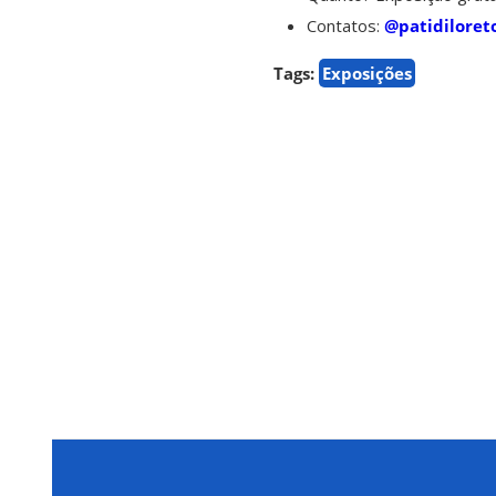
Contatos:
@patidiloret
Tags:
Exposições