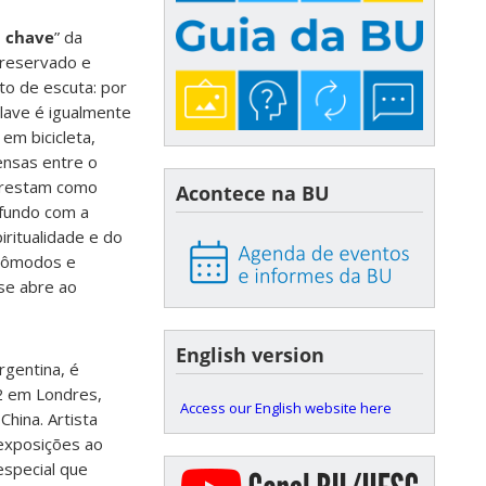
a chave
” da
o reservado e
to de escuta: por
clave é igualmente
em bicicleta,
ensas entre o
a restam como
Acontece na BU
ofundo com a
iritualidade e do
 cômodos e
se abre ao
English version
rgentina, é
12 em Londres,
Access our English website here
China. Artista
 exposições ao
especial que