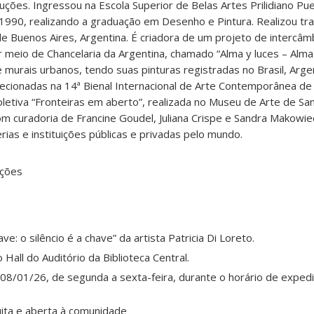
uções. Ingressou na Escola Superior de Belas Artes Prilidiano P
1990, realizando a graduação em Desenho e Pintura. Realizou tr
e Buenos Aires, Argentina. É criadora de um projeto de intercâmb
r meio de Chancelaria da Argentina, chamado “Alma y luces – Alma 
 murais urbanos, tendo suas pinturas registradas no Brasil, Argen
lecionadas na 14ª Bienal Internacional de Arte Contemporânea de 
oletiva “Fronteiras em aberto”, realizada no Museu de Arte de San
com curadoria de Francine Goudel, Juliana Crispe e Sandra Makowie
ias e instituições públicas e privadas pelo mundo.
ições
e: o silêncio é a chave” da artista Patricia Di Loreto.
Hall do Auditório da Biblioteca Central.
8/01/26, de segunda a sexta-feira, durante o horário de exped
ita e aberta à comunidade