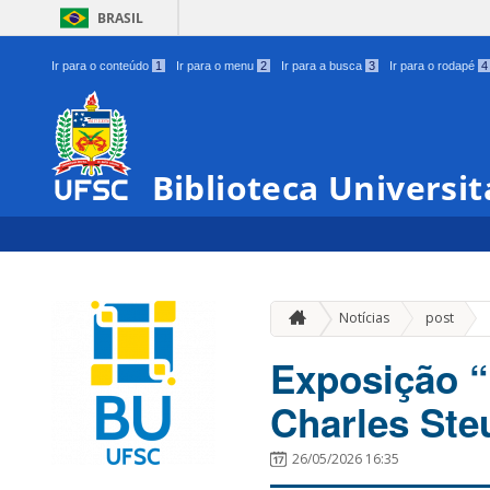
BRASIL
Ir para o conteúdo
1
Ir para o menu
2
Ir para a busca
3
Ir para o rodapé
4
Biblioteca Universit
»
Notícias
post
Exposição “
Charles Ste
26/05/2026 16:35