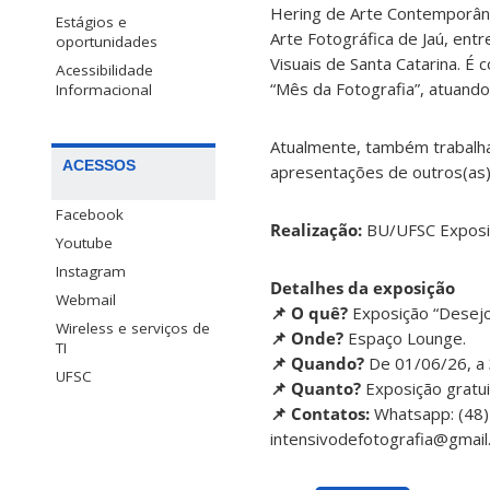
Hering de Arte Contemporânea
Estágios e
Arte Fotográfica de Jaú, ent
oportunidades
Visuais de Santa Catarina. 
Acessibilidade
“Mês da Fotografia”, atuand
Informacional
Atualmente, também trabalha
ACESSOS
apresentações de outros(as) 
Facebook
Realização:
BU/UFSC Exposi
Youtube
Instagram
Detalhes da exposição
Webmail
📌 O quê?
Exposição “Desejo 
Wireless e serviços de
📌 Onde?
Espaço Lounge.
TI
📌 Quando?
De 01/06/26, a 3
UFSC
📌 Quanto?
Exposição gratui
📌 Contatos:
Whatsapp: (48)
intensivodefotografia@gmai