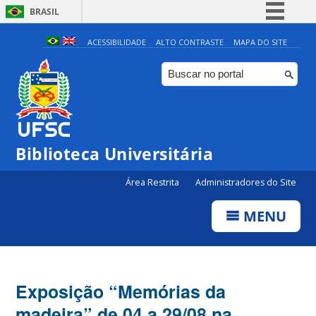
BRASIL
Simplifique!
ACESSIBILIDADE
ALTO CONTRASTE
MAPA DO SITE
Comunica BR
Participe
Acesso à informação
Legislação
Biblioteca Universitária
Canais
Área Restrita
Administradores do Site
MENU
Exposição “Memórias da
madeira” de 04 a 29/08 na