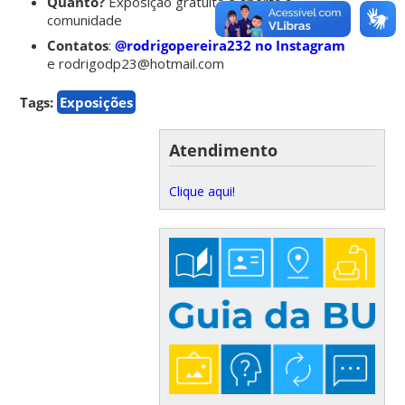
Quanto?
Exposição gratuita e aberta à
comunidade
Contatos
:
@rodrigopereira232 no Instagram
e rodrigodp23@hotmail.com
Tags:
Exposições
Atendimento
Clique aqui!