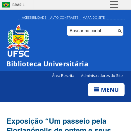
BRASIL
Simplifique!
ACESSIBILIDADE
ALTO CONTRASTE
MAPA DO SITE
Comunica BR
Participe
Acesso à informação
Legislação
Biblioteca Universitária
Canais
Área Restrita
Administradores do Site
MENU
Exposição “Um passeio pela
Florianópolis de ontem e seus