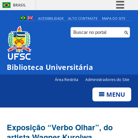
BRASIL
Simplifique!
ACESSIBILIDADE
ALTO CONTRASTE
MAPA DO SITE
Comunica BR
Participe
Acesso à informação
Legislação
Biblioteca Universitária
Canais
Área Restrita
Administradores do Site
MENU
Exposição “Verbo Olhar”, do
artista Wagner Kuroiwa