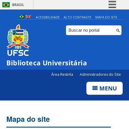
BRASIL
Simplifique!
ACESSIBILIDADE
ALTO CONTRASTE
MAPA DO SITE
Comunica BR
Participe
Acesso à informação
Legislação
Biblioteca Universitária
Canais
Área Restrita
Administradores do Site
MENU
Mapa do site