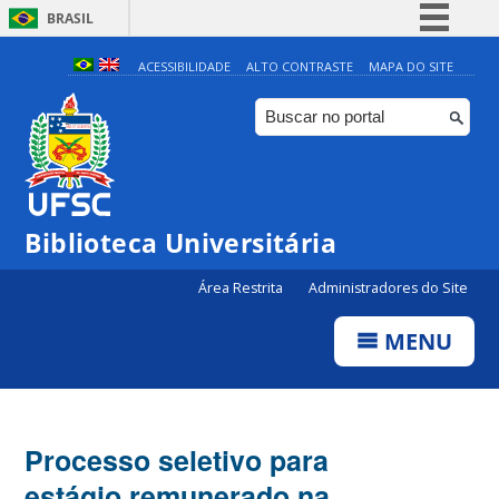
BRASIL
Simplifique!
ACESSIBILIDADE
ALTO CONTRASTE
MAPA DO SITE
Comunica BR
Participe
Acesso à informação
Legislação
Biblioteca Universitária
Canais
Área Restrita
Administradores do Site
MENU
Processo seletivo para
estágio remunerado na