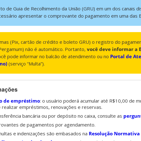
eto de Guia de Recolhimento da União (GRU) em um dos canais di
necessário apresentar o comprovante do pagamento em uma das Bi
mas (Pix, cartão de crédito e boleto GRU) o registro do pagame
 (Pergamum) não é automático. Portanto,
você deve informar a 
ocê pode informar no balcão de atendimento ou no
Portal de A
rno)
(serviço “Multa”).
rmações
o de empréstimo
: o usuário poderá acumular até R$10,00 de mu
de realizar empréstimos, renovações e reservas.
sferência bancária ou por depósito no caixa, consulte as
pergun
rovantes de pagamentos por agendamento.
 multas e indenizações são embasados na
Resolução Normativa 