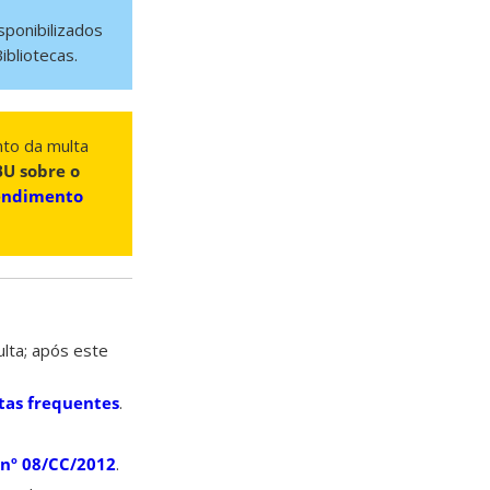
sponibilizados
bliotecas.
nto da multa
BU sobre o
tendimento
lta; após este
tas frequentes
.
nº 08/CC/2012
.