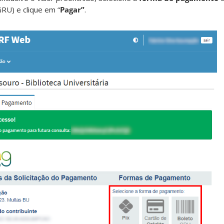
GRU) e clique em “
Pagar”
.