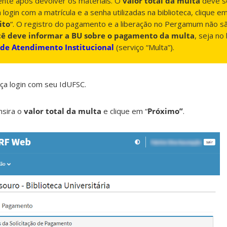
nte após devolver os materiais. O
valor total da multa
deve s
a login com a matrícula e a senha utilizadas na biblioteca, clique e
ito
“. O registro do pagamento e a liberação no Pergamum não s
cê deve informar a BU sobre o pagamento da multa
, seja no
 de Atendimento Institucional
(serviço “Multa”).
ça login com seu IdUFSC.
insira o
valor total da multa
e clique em “
Próximo”
.