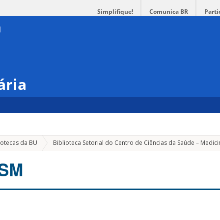
Simplifique!
Comunica BR
Parti
ária
iotecas da BU
Biblioteca Setorial do Centro de Ciências da Saúde – Medici
CSM