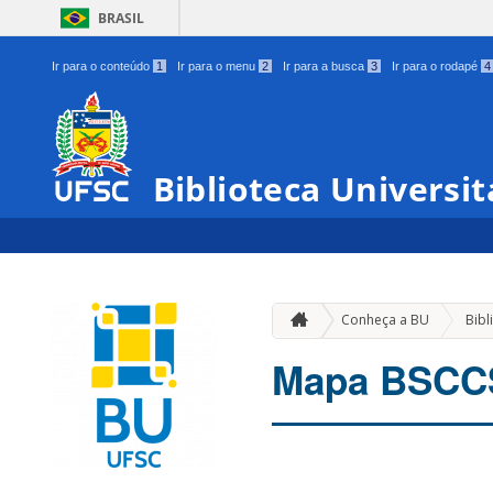
BRASIL
Ir para o conteúdo
1
Ir para o menu
2
Ir para a busca
3
Ir para o rodapé
4
Biblioteca Universit
Conheça a BU
Bibl
Mapa BSC