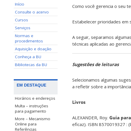
Início
Como você gerencia o seu te
Consulte o acervo
Cursos
Estabelecer prioridades em s
Serviços
Normas e
A seguir, separamos algumas
procedimentos
técnicas aplicadas ao geren
Aquisição e doação
Conheça a BU
Sugestões de leituras
Bibliotecas da BU
Selecionamos algumas sugestõ
EM DESTAQUE
a refletir sobre a importânci
Horários e endereços
Livros
Multa – instruções
para pagamento
ALEXANDER, Roy.
Guia para
More – Mecanismo
eficaz). ISBN 8570019327 : (
Online para
Referências