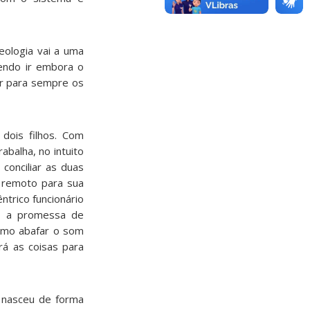
eologia vai a uma
endo ir embora o
ar para sempre os
dois filhos. Com
abalha, no intuito
conciliar as duas
e remoto para sua
ntrico funcionário
om a promessa de
como abafar o som
rá as coisas para
) nasceu de forma