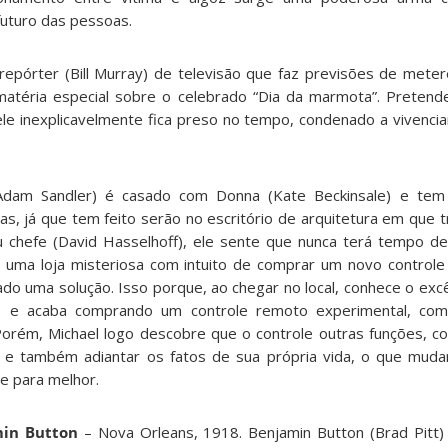
uturo das pessoas.
epórter (Bill Murray) de televisão que faz previsões de meter
atéria especial sobre o celebrado “Dia da marmota”. Pretend
ele inexplicavelmente fica preso no tempo, condenado a vivenci
am Sandler) é casado com Donna (Kate Beckinsale) e tem 
as, já que tem feito serão no escritório de arquitetura em que tr
chefe (David Hasselhoff), ele sente que nunca terá tempo de 
m uma loja misteriosa com intuito de comprar um novo control
ado uma solução. Isso porque, ao chegar no local, conhece o excê
), e acaba comprando um controle remoto experimental, c
Porém, Michael logo descobre que o controle outras funções, 
o e também adiantar os fatos de sua própria vida, o que muda
e para melhor.
min Button
– Nova Orleans, 1918. Benjamin Button (Brad Pitt