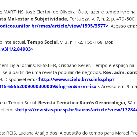
 MARTINS, José Clerton de Oliveira. Ócio, lazer e tempo livre n
sta Mal-estar e Subjetividade
, Fortaleza, v. 7, n. 2, p. 479-500,
iodicos.unifor.br/rmes/article/view/1595/3577>
. Acesso em:
o intelectual.
Tempo Social
, v. 3, n. 1-2, 155-168. Doi:
s.v3i1/2.84903
>.
em Ligia Iochins; KESSLER, Cristiano Keller. Tempo e espaço na
se a partir de uma revista popular de negócios.
Rev. adm. con
9. Disponível em: <
http://www.scielo.br/scielo.php?
S1415-65552009000300009&lng=en&nrm=iso
>. Acesso em: 9 ma
e o Tempo Social.
Revista Temática Kairós Gerontologia
, São 
vel em: <
https://revistas.pucsp.br/kairos/article/view/1728
 REIS, Luciana Araújo dos. A questão do tempo para Marcel Pro