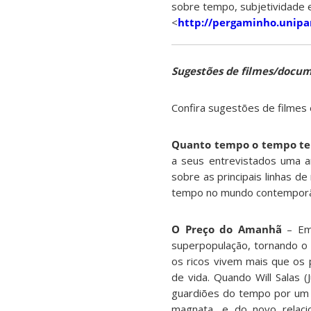
sobre tempo, subjetividade 
<
http://pergaminho.unip
Sugestões de filmes/docu
Confira sugestões de filmes
Quanto tempo o tempo t
a seus entrevistados uma a
sobre as principais linhas d
tempo no mundo contemporâne
O Preço do Amanhã
– Em 
superpopulação, tornando o 
os ricos vivem mais que os 
de vida. Quando Will Salas 
guardiões do tempo por um c
magnata, e do novo relac