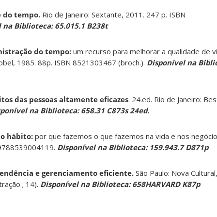
e do tempo.
Rio de Janeiro: Sextante, 2011. 247 p. ISBN
 na Biblioteca: 65.015.1 B238t
istração do tempo:
um recurso para melhorar a qualidade de v
 Nobel, 1985. 88p. ISBN 8521303467 (broch.).
Disponível na Bibli
itos das pessoas altamente eficazes
. 24.ed. Rio de Janeiro: Bes
ponível na Biblioteca: 658.31 C873s 24ed.
o hábito:
por que fazemos o que fazemos na vida e nos negócios 
N 9788539004119.
Disponível na Biblioteca: 159.943.7 D871p
endência e gerenciamento eficiente.
São Paulo: Nova Cultural
ração ; 14).
Disponível na Biblioteca: 658HARVARD K87p