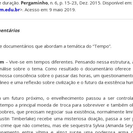
e duração.
Pergaminho
, n. 6, p. 15-23, Dez. 2015. Disponível em:
am.edu.br
>. Acesso em: 9 maio 2019.
mentários
 e documentários que abordam a temática do “Tempo”.
em
– Vive-se em tempos diferentes. Pensando nessa estrutura, 
nálise sobre o tema. Como resultado o documentário oferece 
e nossa consciência sobre o passar das horas, um questionamento
o e uma reflexão sobre civilização e o futuro da existência hu
um futuro próximo, o envelhecimento passou a ser controla
tempo a principal moeda de troca para sobreviver e também ob
pobres, que precisam negociar sua existência, normalmente lim
(Justin Timberlake) recebe uma misteriosa doação, passa a ser
rime que não cometeu, mas ele sequestra Sylvia (Amanda Seyfr
ionamento entre vítima e algoz surge uma poderosa arma 