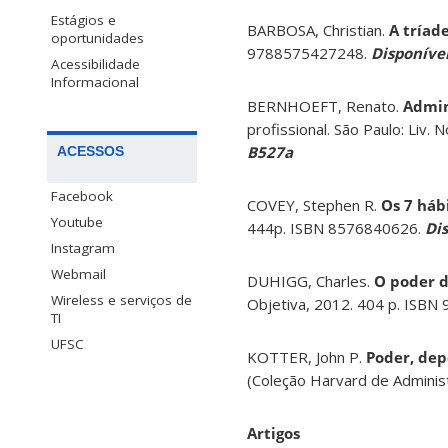
Estágios e
BARBOSA, Christian.
A tríad
oportunidades
9788575427248.
Disponível
Acessibilidade
Informacional
BERNHOEFT, Renato.
Admin
profissional. São Paulo: Liv.
B527a
ACESSOS
Facebook
COVEY, Stephen R.
Os 7 háb
Youtube
444p. ISBN 8576840626.
Dis
Instagram
Webmail
DUHIGG, Charles.
O poder d
Wireless e serviços de
Objetiva, 2012. 404 p. ISB
TI
UFSC
KOTTER, John P.
Poder, dep
(Coleção Harvard de Administ
Artigos