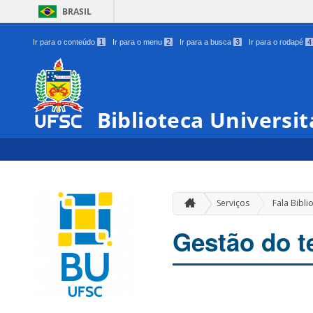
BRASIL
Ir para o conteúdo
1
Ir para o menu
2
Ir para a busca
3
Ir para o rodapé
4
Biblioteca Universit
Serviços
Fala Bibli
Gestão do 