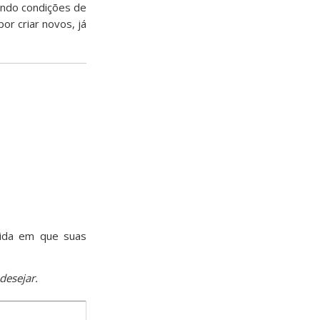
endo condições de
or criar novos, já
dida em que suas
desejar.