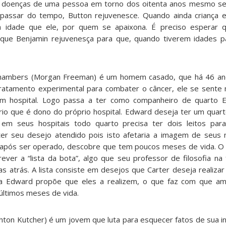
e doenças de uma pessoa em torno dos oitenta anos mesmo s
passar do tempo, Button rejuvenesce. Quando ainda criança e
a idade que ele, por quem se apaixona. É preciso esperar q
que Benjamin rejuvenesça para que, quando tiverem idades p
hambers (Morgan Freeman) é um homem casado, que há 46 an
ratamento experimental para combater o câncer, ele se sente 
m hospital. Logo passa a ter como companheiro de quarto E
rio que é dono do próprio hospital. Edward deseja ter um quart
 seus hospitais todo quarto precisa ter dois leitos para
ter seu desejo atendido pois isto afetaria a imagem de seus
 após ser operado, descobre que tem poucos meses de vida. 
ever a “lista da bota”, algo que seu professor de filosofia na
s atrás. A lista consiste em desejos que Carter deseja realizar
a Edward propõe que eles a realizem, o que faz com que a
últimos meses de vida.
hton Kutcher) é um jovem que luta para esquecer fatos de sua in