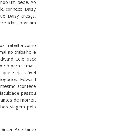
endo um bebê. Ao
le conhece Daisy
ue Daisy cresça,
arecidas, possam
os trabalha como
mal no trabalho e
dward Cole (Jack
o só para si mas,
 que seja viável
 negócios. Edward
O mesmo acontece
 faculdade passou
 antes de morrer.
mbos viagem pelo
fância. Para tanto