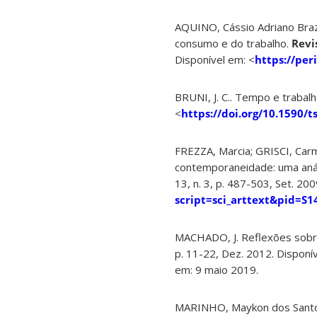
AQUINO, Cássio Adriano Braz;
consumo e do trabalho.
Revi
Disponível em: <
https://per
BRUNI, J. C.. Tempo e trabalh
<
https://doi.org/10.1590/t
FREZZA, Marcia; GRISCI, Carm
contemporaneidade: uma análi
13, n. 3, p. 487-503, Set. 200
script=sci_arttext&pid=
MACHADO, J. Reflexões sobr
p. 11-22, Dez. 2012. Disponí
em: 9 maio 2019.
MARINHO, Maykon dos Santos;