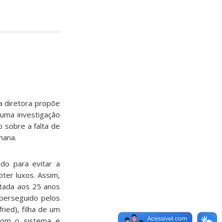
a diretora propõe
uma investigação
 sobre a falta de
mana.
do para evitar a
ter luxos. Assim,
itada aos 25 anos
 perseguido pelos
ied), filha de um
com o sistema e