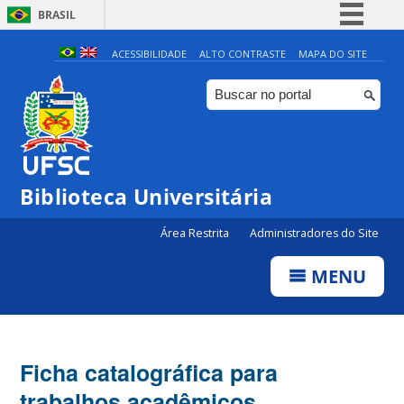
BRASIL
Simplifique!
ACESSIBILIDADE
ALTO CONTRASTE
MAPA DO SITE
Comunica BR
Participe
Acesso à informação
Legislação
Biblioteca Universitária
Canais
Área Restrita
Administradores do Site
MENU
Ficha catalográfica para
trabalhos acadêmicos