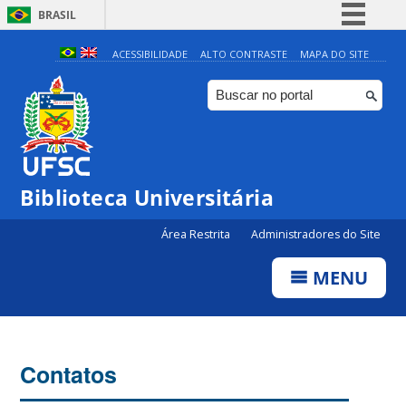
BRASIL
Simplifique!
ACESSIBILIDADE
ALTO CONTRASTE
MAPA DO SITE
Comunica BR
Participe
Acesso à informação
Legislação
Biblioteca Universitária
Canais
Área Restrita
Administradores do Site
MENU
Contatos