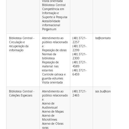
Visita orientada
Biblioteca Central
Competência em
Informação e
Suporte à Pesquisa
Acessibilidade
informacional
Pergamum
Biblioteca Central -
Atendimento ao
(48) 3721-
bc@contato.ufsc.br
Circulação e
público relacionado
2257
recuperação da
a:
(48) 3721-
informação
Reposição de obras
2299
Normas da
(48) 3721-
biblioteca
2300
Reposição de
(48) 3721-
material nas
4589
estantes
(48) 3721-
Controle catraca e
6459
guarda-volumes
Visita orientada
Biblioteca Central -
Atendimento ao
(48) 3721-
sce.bu@contato.ufsc.br
Coleções Especiais
público relacionado
2465
a:
Acervo de
Audiovisual
Acervo de Mapas
Acervo de
Microfilmes
Acervo de Obras
raras