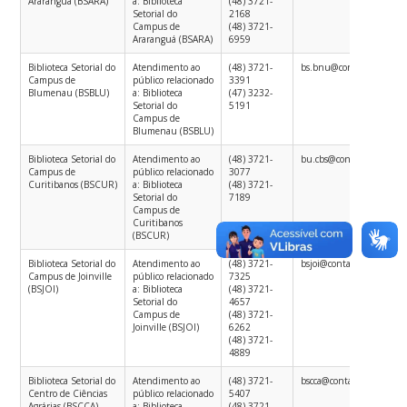
Araranguá (BSARA)
a: Biblioteca
(48) 3721-
Setorial do
2168
Campus de
(48) 3721-
Araranguá (BSARA)
6959
Biblioteca Setorial do
Atendimento ao
(48) 3721-
bs.bnu@contato.ufsc.br
Campus de
público relacionado
3391
Blumenau (BSBLU)
a: Biblioteca
(47) 3232-
Setorial do
5191
Campus de
Blumenau (BSBLU)
Biblioteca Setorial do
Atendimento ao
(48) 3721-
bu.cbs@contato.ufsc.br
Campus de
público relacionado
3077
Curitibanos (BSCUR)
a: Biblioteca
(48) 3721-
Setorial do
7189
Campus de
Curitibanos
(BSCUR)
Biblioteca Setorial do
Atendimento ao
(48) 3721-
bsjoi@contato.ufsc.br
Campus de Joinville
público relacionado
7325
(BSJOI)
a: Biblioteca
(48) 3721-
Setorial do
4657
Campus de
(48) 3721-
Joinville (BSJOI)
6262
(48) 3721-
4889
Biblioteca Setorial do
Atendimento ao
(48) 3721-
bscca@contato.ufsc.br
Centro de Ciências
público relacionado
5407
Agrárias (BSCCA)
a: Biblioteca
(48) 3721-