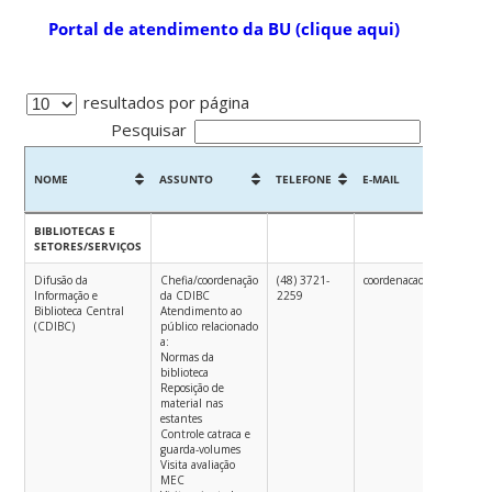
Portal de atendimento da BU (clique aqui)
resultados por página
Pesquisar
NOME
ASSUNTO
TELEFONE
E-MAIL
NOME
ASSUNTO
TELEFONE
E-MAIL
BIBLIOTECAS E
SETORES/SERVIÇOS
Difusão da
Chefia/coordenação
(48) 3721-
coordenacao.bc@contato.u
Informação e
da CDIBC
2259
Biblioteca Central
Atendimento ao
(CDIBC)
público relacionado
a:
Normas da
biblioteca
Reposição de
material nas
estantes
Controle catraca e
guarda-volumes
Visita avaliação
MEC