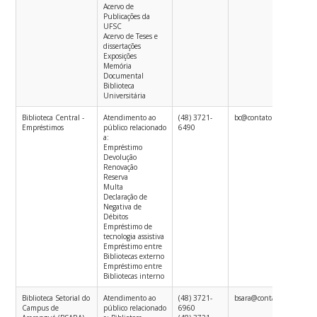
Acervo de
Publicações da
UFSC
Acervo de Teses e
dissertações
Exposições
Memória
Documental
Biblioteca
Universitária
Biblioteca Central -
Atendimento ao
(48) 3721-
bc@contato.ufsc.br
Empréstimos
público relacionado
6490
a:
Empréstimo
Devolução
Renovação
Reserva
Multa
Declaração de
Negativa de
Débitos
Empréstimo de
tecnologia assistiva
Empréstimo entre
Bibliotecas externo
Empréstimo entre
Bibliotecas interno
Biblioteca Setorial do
Atendimento ao
(48) 3721-
bsara@contato.ufsc.br
Campus de
público relacionado
6960