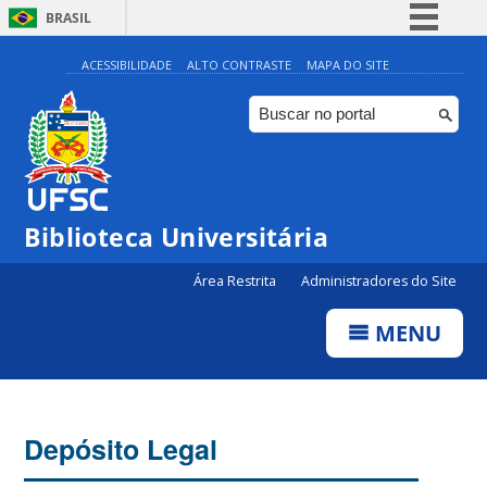
BRASIL
Simplifique!
ACESSIBILIDADE
ALTO CONTRASTE
MAPA DO SITE
Comunica BR
Participe
Acesso à informação
Legislação
Biblioteca Universitária
Canais
Área Restrita
Administradores do Site
MENU
Depósito Legal