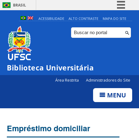
BRASIL
Simplifique!
ACESSIBILIDADE
ALTO CONTRASTE
MAPA DO SITE
Comunica BR
Participe
Acesso à informação
Legislação
Biblioteca Universitária
Canais
Área Restrita
Administradores do Site
MENU
Empréstimo domiciliar