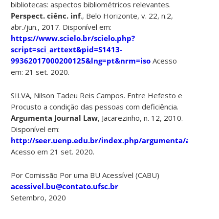
bibliotecas: aspectos bibliométricos relevantes.
Perspect. ciênc. inf
., Belo Horizonte, v. 22, n.2,
abr./jun., 2017. Disponível em:
https://www.scielo.br/scielo.php?
script=sci_arttext&pid=S1413-
99362017000200125&lng=pt&nrm=iso
Acesso
em: 21 set. 2020.
SILVA, Nilson Tadeu Reis Campos. Entre Hefesto e
Procusto a condição das pessoas com deficiência.
Argumenta Journal Law
, Jacarezinho, n. 12, 2010.
Disponível em:
http://seer.uenp.edu.br/index.php/argumenta/article/
Acesso em 21 set. 2020.
Por Comissão Por uma BU Acessível (CABU)
acessivel.bu@contato.ufsc.br
Setembro, 2020