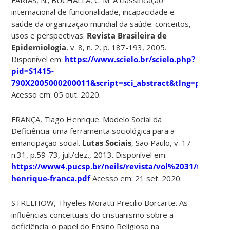
internacional de funcionalidade, incapacidade e
saúde da organização mundial da saúde: conceitos,
usos e perspectivas.
Revista Brasileira de
Epidemiologia
, v. 8, n. 2, p. 187-193, 2005.
Disponível em:
https://www.scielo.br/scielo.php?
pid=S1415-
790X2005000200011&script=sci_abstract&tlng=pt
Acesso em: 05 out. 2020.
FRANÇA, Tiago Henrique. Modelo Social da
Deficiência: uma ferramenta sociológica para a
emancipação social.
Lutas Sociais
, São Paulo, v. 17
n.31, p.59-73, jul./dez., 2013. Disponível em:
https://www4.pucsp.br/neils/revista/vol%2031/tiago-
henrique-franca.pdf
Acesso em: 21 set. 2020.
STRELHOW, Thyeles Moratti Precilio Borcarte. As
influências conceituais do cristianismo sobre a
deficiência: o papel do Ensino Religioso na