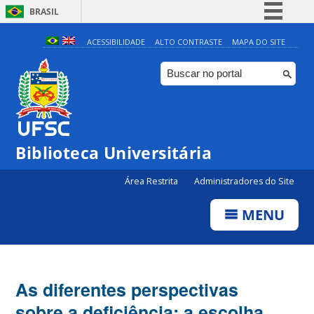
BRASIL
Simplifique!
ACESSIBILIDADE
ALTO CONTRASTE
MAPA DO SITE
Comunica BR
Participe
Acesso à informação
Legislação
Biblioteca Universitária
Canais
Área Restrita
Administradores do Site
MENU
As diferentes perspectivas
sobre a deficiência: a escolha