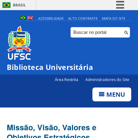
BRASIL
Simplifique!
ACESSIBILIDADE
ALTO CONTRASTE
MAPA DO SITE
Comunica BR
Participe
Acesso à informação
Legislação
Biblioteca Universitária
Canais
Área Restrita
Administradores do Site
MENU
Missão, Visão, Valores e
Objetivos Estratégicos