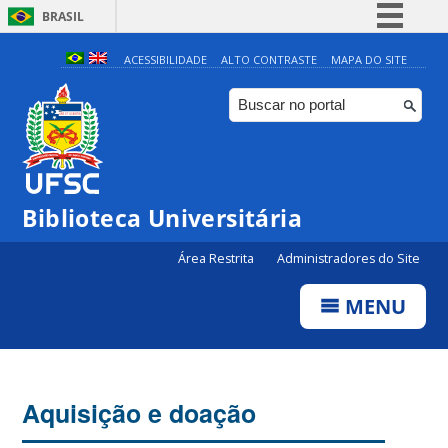
BRASIL
Simplifique!
ACESSIBILIDADE
ALTO CONTRASTE
MAPA DO SITE
Comunica BR
Participe
Acesso à informação
Legislação
Biblioteca Universitária
Canais
Área Restrita
Administradores do Site
MENU
Aquisição e doação