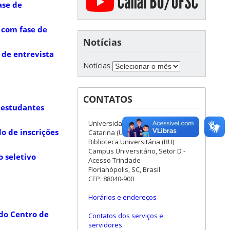
ase de
s com fase de
Notícias
 de entrevista
Notícias
CONTATOS
a estudantes
Universidade Federal de Santa
o de inscrições
Catarina (UFSC)
Biblioteca Universitária (BU)
Campus Universitário, Setor D -
o seletivo
Acesso Trindade
Florianópolis, SC, Brasil
CEP: 88040-900
Horários e endereços
 do Centro de
Contatos dos serviços e
servidores