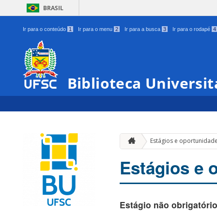
BRASIL
Ir para o conteúdo
1
Ir para o menu
2
Ir para a busca
3
Ir para o rodapé
4
Biblioteca Universit
Estágios e oportunidad
Estágios e 
Estágio não obrigatório