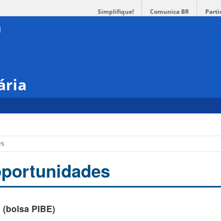
Simplifique!
Comunica BR
Parti
ária
es
oportunidades
 (bolsa PIBE)