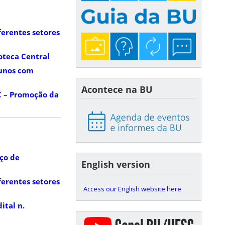
ferentes setores
ioteca Central
lunos com
Acontece na BU
C – Promoção da
iço de
English version
ferentes setores
Access our English website here
ital n.