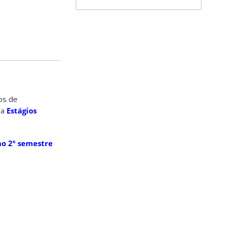
os de
na
Estágios
no 2º semestre