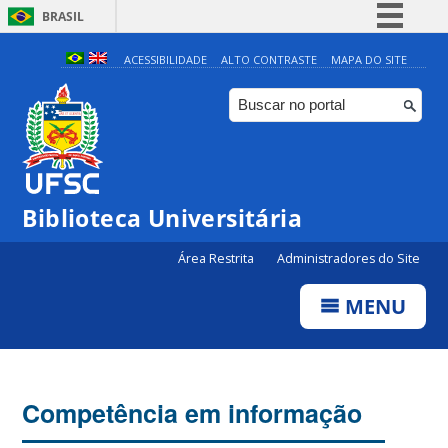
BRASIL
Simplifique!
ACESSIBILIDADE
ALTO CONTRASTE
MAPA DO SITE
Comunica BR
Participe
Acesso à informação
Legislação
Biblioteca Universitária
Canais
Área Restrita
Administradores do Site
MENU
Competência em informação