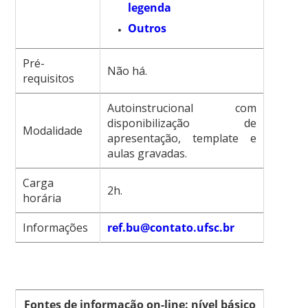
legenda
Outros
Pré-
Não há.
requisitos
Autoinstrucional com
disponibilização de
Modalidade
apresentação, template e
aulas gravadas.
Carga
2h.
horária
Informações
ref.bu@contato.ufsc.br
Fontes de informação on-line: nível básico