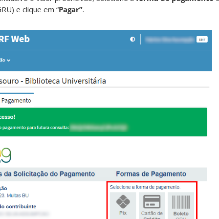
GRU) e clique em “
Pagar”
.