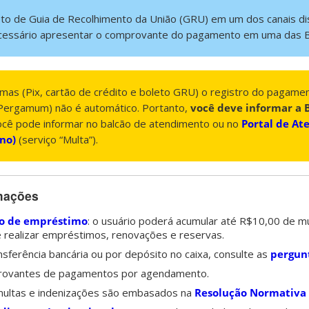
eto de Guia de Recolhimento da União (GRU) em um dos canais di
necessário apresentar o comprovante do pagamento em uma das Bi
mas (Pix, cartão de crédito e boleto GRU) o registro do pagame
 (Pergamum) não é automático. Portanto,
você deve informar a 
ocê pode informar no balcão de atendimento ou no
Portal de A
rno)
(serviço “Multa”).
rmações
o de empréstimo
: o usuário poderá acumular até R$10,00 de mu
de realizar empréstimos, renovações e reservas.
sferência bancária ou por depósito no caixa, consulte as
pergun
rovantes de pagamentos por agendamento.
 multas e indenizações são embasados na
Resolução Normativa 