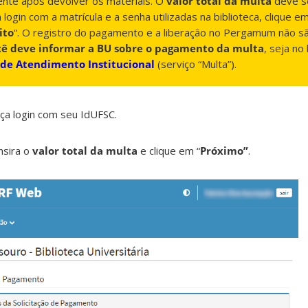
nte após devolver os materiais. O
valor total da multa
deve s
a login com a matrícula e a senha utilizadas na biblioteca, clique e
ito
“. O registro do pagamento e a liberação no Pergamum não s
cê deve informar a BU sobre o pagamento da multa
, seja no
 de Atendimento Institucional
(serviço “Multa”).
ça login com seu IdUFSC.
insira o
valor total da multa
e clique em “
Próximo”
.