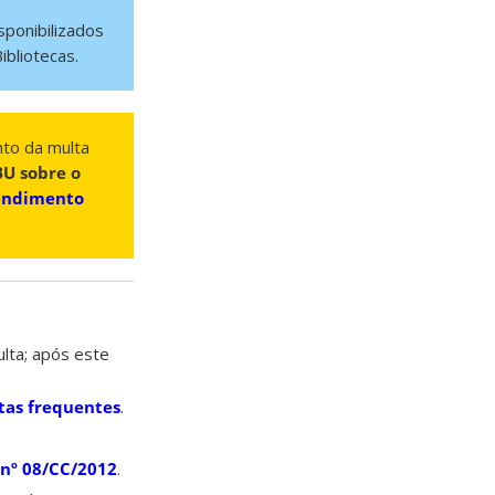
sponibilizados
bliotecas.
nto da multa
BU sobre o
tendimento
lta; após este
tas frequentes
.
nº 08/CC/2012
.