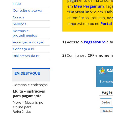
pagamento da multa some
Início
em
Meu Pergamum
. Faç
Consulte o acervo
“
Empréstimo
” e em “
Déb
Cursos
automáticos. Por isso,
vo
empréstimo ou no
Portal
Serviços
Normas e
procedimentos
1)
Acesse o
PagTesouro
e fa
Aquisição e doação
Conheça a BU
2)
Confira seu
CPF
e
nome
, 
Bibliotecas da BU
EM DESTAQUE
Horários e endereços
Multa – instruções
para pagamento
More – Mecanismo
Online para
Referências