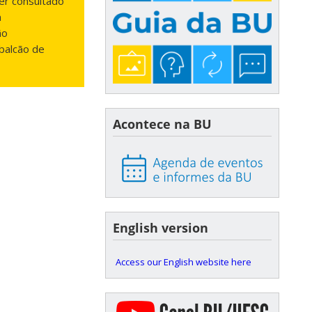
er consultado
m
ão
 balcão de
Acontece na BU
English version
Access our English website here