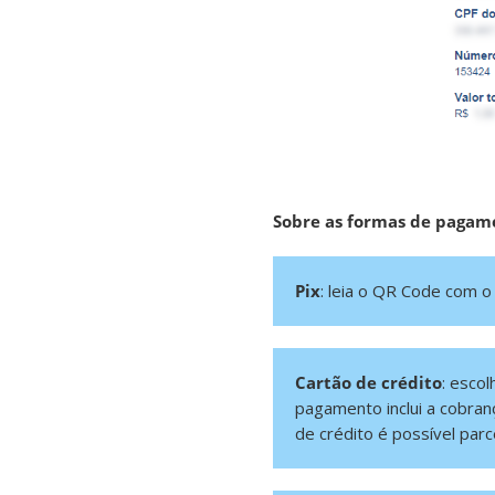
Sobre as formas de pagam
Pix
: leia o QR Code com o 
Cartão de crédito
: esco
pagamento inclui a cobranç
de crédito é possível par