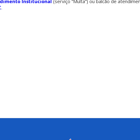
ndimento Institucional
(serviço “Multa”) ou balcão de atendime
C
.