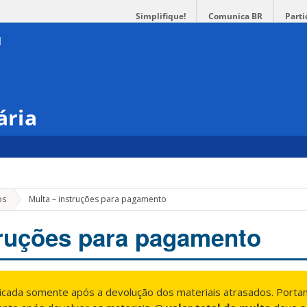
Simplifique!
Comunica BR
Parti
ária
os
Multa – instruções para pagamento
truções para pagamento
icada somente após a devolução dos materiais atrasados. Portant