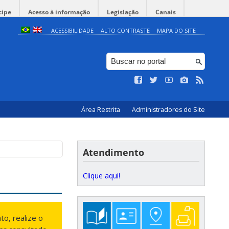
cipe
Acesso à informação
Legislação
Canais
ACESSIBILIDADE
ALTO CONTRASTE
MAPA DO SITE
Área Restrita
Administradores do Site
Atendimento
Clique aqui!
o, realize o