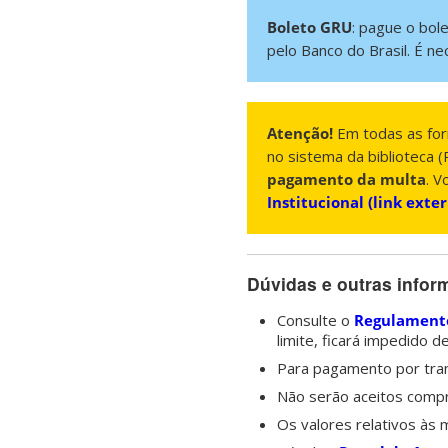
Boleto GRU
: pague o bol
pelo Banco do Brasil. É 
Atenção!
Em todas as for
no sistema da biblioteca
pagamento da multa
. V
Institucional (link exte
Dúvidas e outras info
Consulte o
Regulament
limite, ficará impedido 
Para pagamento por tran
Não serão aceitos comp
Os valores relativos às