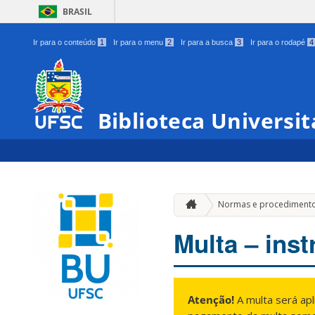
BRASIL
Ir para o conteúdo
1
Ir para o menu
2
Ir para a busca
3
Ir para o rodapé
4
Biblioteca Universit
Normas e procediment
Multa – ins
Atenção!
A multa será apl