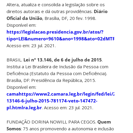
Altera, atualiza e consolida a legislação sobre os
direitos autorais e dá outras providências.
Diário
Oficial da União
, Brasília, DF, 20 fev. 1998.
Disponível em:
https://legislacao.presidencia.gov.br/atos/?
tipo=LEI&numero=9610&ano=1998&ato=02dMTRE1EeN
Acesso em: 23 jul. 2021.
BRASIL.
Lei nº 13.146, de 6 de julho de 2015
.
Institui a Lei Brasileira de Inclusão da Pessoa com
Deficiência (Estatuto da Pessoa com Deficiência).
Brasília, DF: Presidência da República, 2015.
Disponível em:
camahttps://www2.camara.leg.br/legin/fed/lei/2015/lei-
13146-6-julho-2015-781174-veto-147472-
pl.htmlra.leg.br
. Acesso em: 23 jul. 2021.
FUNDAÇÃO DORINA NOWILL PARA CEGOS.
Quem
Somos
: 75 anos promovendo a autonomia e inclusão