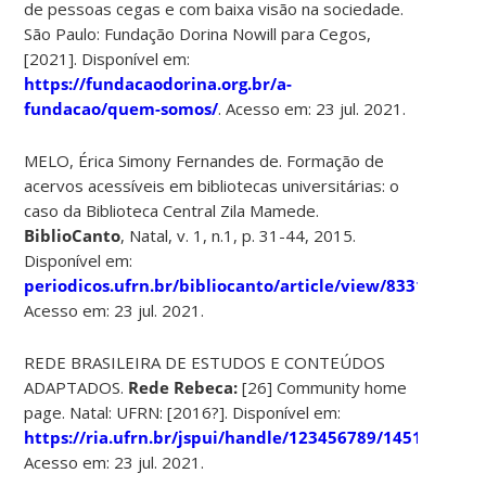
de pessoas cegas e com baixa visão na sociedade.
São Paulo: Fundação Dorina Nowill para Cegos,
[2021]. Disponível em:
https://fundacaodorina.org.br/a-
fundacao/quem-somos/
. Acesso em: 23 jul. 2021.
MELO, Érica Simony Fernandes de. Formação de
acervos acessíveis em bibliotecas universitárias: o
caso da Biblioteca Central Zila Mamede.
BiblioCanto
, Natal, v. 1, n.1, p. 31-44, 2015.
Disponível em:
periodicos.ufrn.br/bibliocanto/article/view/8331/6287
.
Acesso em: 23 jul. 2021.
REDE BRASILEIRA DE ESTUDOS E CONTEÚDOS
ADAPTADOS.
Rede Rebeca:
[26] Community home
page. Natal: UFRN: [2016?]. Disponível em:
https://ria.ufrn.br/jspui/handle/123456789/1451
.
Acesso em: 23 jul. 2021.