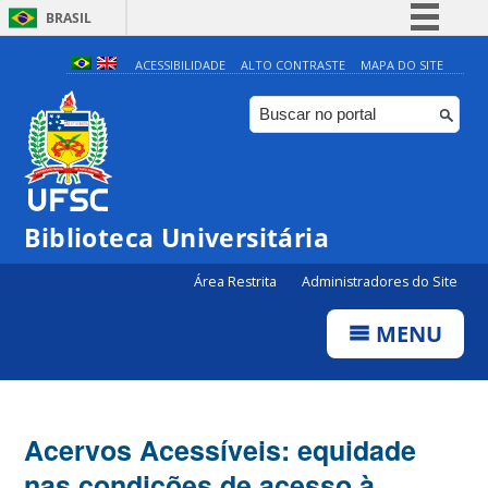
BRASIL
Simplifique!
ACESSIBILIDADE
ALTO CONTRASTE
MAPA DO SITE
Comunica BR
Participe
Acesso à informação
Legislação
Biblioteca Universitária
Canais
Área Restrita
Administradores do Site
MENU
Acervos Acessíveis: equidade
nas condições de acesso à