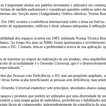
s é importante atentar aos padrões inventados e utilizados em construç
 formas de medida padronizam e consideram questões estéticas antes das
stemas são: Secção áurea (Antiguidade); Ordens clássicas; Teorias Ren
Em 1961 ocorreu a conferência internacional sobre o tema na Suécia, 
esenho de equipamentos, edifícios e áreas urbanas adequadas à utilizaç
ssibilidade dos espaços ocorreu em 1985, intitulada Norma Técnica Brasi
rbanos. Ao longo dos anos as NBRs foram aprimoradas e reverberaram 
conta o DU. Contudo, tem-se a problemática acerca de sua aplicação, q
s de barreiras na origem da elaboração de um produto, obra arquitetôn
ceito de acessibilidade é o Desenho Universal, que é o desenvolvimento
especializado.”
reitos das Pessoas com Deficiência, o DU tem um propósito ampliado, se
e dessa forma acaba beneficiando as pessoas sem deficiência, mas sendo
 o Desenho Universal estabelece sete princípios, abordados abaixo (ad
, espaços e produtos que podem ser utilizados por uma diversidade de us
tendem a uma ampla gama de indivíduos, preferências e habilidades ind
 sejam fáceis de compreender, independentemente da experiência do usuár