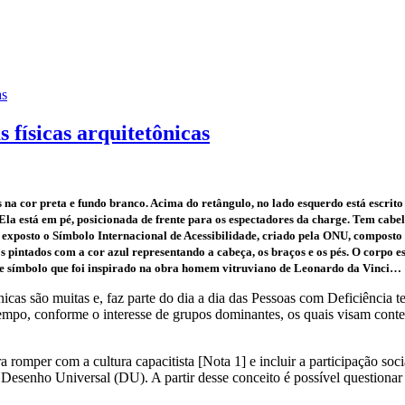
as
 físicas arquitetônicas
a cor preta e fundo branco. Acima do retângulo, no lado esquerdo está escrito 
 Ela está em pé, posicionada de frente para os espectadores da charge. Tem cab
á exposto o Símbolo Internacional de Acessibilidade, criado pela ONU, compos
os pintados com a cor azul representando a cabeça, os braços e os pés. O corpo e
sse símbolo que foi inspirado na obra homem vitruviano de Leonardo da Vinci…
ônicas são muitas e, faz parte do dia a dia das Pessoas com Deficiência 
tempo, conforme o interesse de grupos dominantes, os quais visam cont
a romper com a cultura capacitista [Nota 1] e incluir a participação 
 Desenho Universal (DU). A partir desse conceito é possível questionar