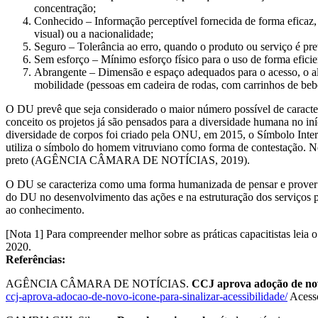
concentração;
Conhecido – Informação perceptível fornecida de forma eficaz, q
visual) ou a nacionalidade;
Seguro – Tolerância ao erro, quando o produto ou serviço é prev
Sem esforço – Mínimo esforço físico para o uso de forma efici
Abrangente – Dimensão e espaço adequados para o acesso, o alc
mobilidade (pessoas em cadeira de rodas, com carrinhos de bebê
O DU prevê que seja considerado o maior número possível de caracter
conceito os projetos já são pensados para a diversidade humana no in
diversidade de corpos foi criado pela ONU, em 2015, o Símbolo Intern
utiliza o símbolo do homem vitruviano como forma de contestação. No 
preto (AGÊNCIA CÂMARA DE NOTÍCIAS, 2019).
O DU se caracteriza como uma forma humanizada de pensar e prover proj
do DU no desenvolvimento das ações e na estruturação dos serviços po
ao conhecimento.
[Nota 1] Para compreender melhor sobre as práticas capacitistas lei
2020.
Referências:
AGÊNCIA CÂMARA DE NOTÍCIAS.
CCJ aprova adoção de novo
ccj-aprova-adocao-de-novo-icone-para-sinalizar-acessibilidade/
Acesso