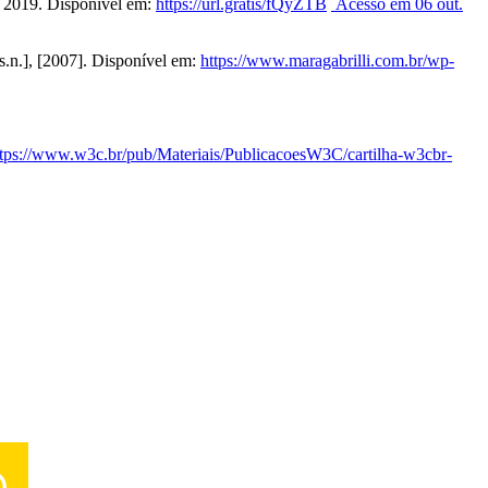
o, 2019. Disponível em:
https://url.gratis/fQyZTB
Acesso em 06 out.
s.n.], [2007]. Disponível em:
https://www.maragabrilli.com.br/wp-
ttps://www.w3c.br/pub/Materiais/PublicacoesW3C/cartilha-w3cbr-