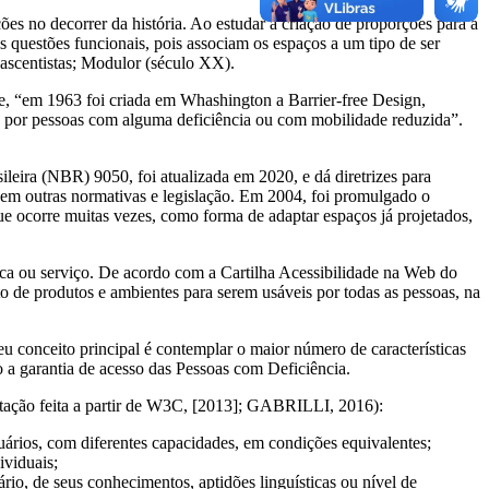
ões no decorrer da história. Ao estudar a criação de proporções para a
 questões funcionais, pois associam os espaços a um tipo de ser
ascentistas; Modulor (século XX).
e, “em 1963 foi criada em Whashington a Barrier-free Design,
ão por pessoas com alguma deficiência ou com mobilidade reduzida”.
leira (NBR) 9050, foi atualizada em 2020, e dá diretrizes para
em outras normativas e legislação. Em 2004, foi promulgado o
ue ocorre muitas vezes, como forma de adaptar espaços já projetados,
ica ou serviço. De acordo com a Cartilha Acessibilidade na Web do
 de produtos e ambientes para serem usáveis por todas as pessoas, na
u conceito principal é contemplar o maior número de características
 a garantia de acesso das Pessoas com Deficiência.
aptação feita a partir de W3C, [2013]; GABRILLI, 2016):
uários, com diferentes capacidades, em condições equivalentes;
ividuais;
io, de seus conhecimentos, aptidões linguísticas ou nível de