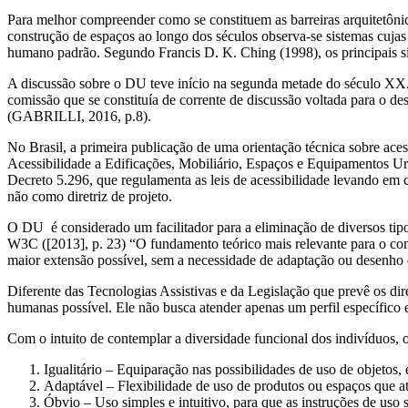
Para melhor compreender como se constituem as barreiras arquitetônica
construção de espaços ao longo dos séculos observa-se sistemas cujas
humano padrão. Segundo Francis D. K. Ching (1998), os principais si
A discussão sobre o DU teve início na segunda metade do século XX. 
comissão que se constituía de corrente de discussão voltada para o d
(GABRILLI, 2016, p.8).
No Brasil, a primeira publicação de uma orientação técnica sobre ace
Acessibilidade a Edificações, Mobiliário, Espaços e Equipamentos U
Decreto 5.296, que regulamenta as leis de acessibilidade levando em 
não como diretriz de projeto.
O DU é considerado um facilitador para a eliminação de diversos tipo
W3C ([2013], p. 23) “O fundamento teórico mais relevante para o con
maior extensão possível, sem a necessidade de adaptação ou desenho 
Diferente das Tecnologias Assistivas e da Legislação que prevê os di
humanas possível. Ele não busca atender apenas um perfil específico 
Com o intuito de contemplar a diversidade funcional dos indivíduos,
Igualitário – Equiparação nas possibilidades de uso de objetos
Adaptável – Flexibilidade de uso de produtos ou espaços que a
Óbvio – Uso simples e intuitivo, para que as instruções de uso