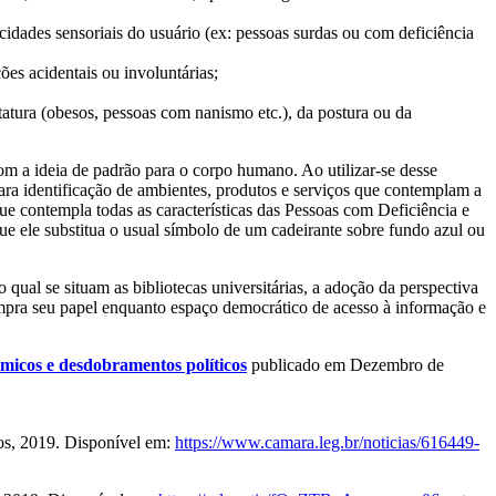
cidades sensoriais do usuário (ex: pessoas surdas ou com deficiência
ões acidentais ou involuntárias;
atura (obesos, pessoas com nanismo etc.), da postura ou da
m a ideia de padrão para o corpo humano. Ao utilizar-se desse
Para identificação de ambientes, produtos e serviços que contemplam a
e contempla todas as características das Pessoas com Deficiência e
e ele substitua o usual símbolo de um cadeirante sobre fundo azul ou
qual se situam as bibliotecas universitárias, a adoção da perspectiva
cumpra seu papel enquanto espaço democrático de acesso à informação e
êmicos e desdobramentos políticos
publicado em Dezembro de
os, 2019. Disponível em:
https://www.camara.leg.br/noticias/616449-