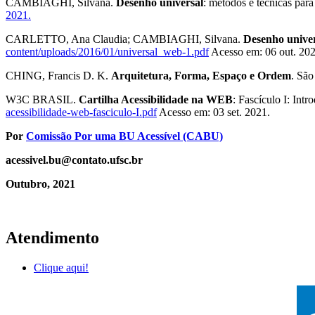
CAMBIAGHI, Silvana.
Desenho universal
: métodos e técnicas para
2021.
CARLETTO, Ana Claudia; CAMBIAGHI, Silvana.
Desenho univer
content/uploads/2016/01/universal_web-1.pdf
Acesso em: 06 out. 202
CHING, Francis D. K.
Arquitetura, Forma, Espaço e Ordem
. São
W3C BRASIL.
Cartilha Acessibilidade na WEB
: Fascículo I: Int
acessibilidade-web-fasciculo-I.pdf
Acesso em: 03 set. 2021.
Por
Comissão Por uma BU Acessível (CABU)
acessivel.bu@contato.ufsc.br
Outubro, 2021
Atendimento
Clique aqui!