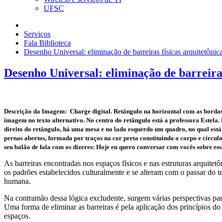
UFSC
Serviços
Fala Biblioteca
Desenho Universal: eliminação de barreiras físicas arquitetônic
Desenho Universal: eliminação de barreiras
Descrição da Imagem: Charge digital. Retângulo na horizontal com as bordas n
imagem no texto alternativo. No centro do retângulo está a professora Estela.
direito do retângulo, há uma mesa e no lado esquerdo um quadro, no qual est
pernas abertos, formada por traços na cor preta constituindo o corpo e círcul
seu balão de fala com os dizeres: Hoje eu quero conversar com vocês sobre e
As barreiras encontradas nos espaços físicos e nas estruturas arquitet
os padrões estabelecidos culturalmente e se alteram com o passar do 
humana.
Na contramão dessa lógica excludente, surgem várias perspectivas par
Uma forma de eliminar as barreiras é pela aplicação dos princípios do
espaços.