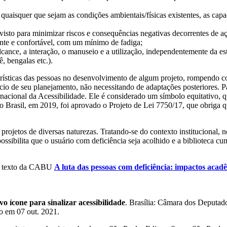
uaisquer que sejam as condições ambientais/físicas existentes, as capa
isto para minimizar riscos e consequências negativas decorrentes de aç
ente e confortável, com um mínimo de fadiga;
ance, a interação, o manuseio e a utilização, independentemente da est
, bengalas etc.).
ísticas das pessoas no desenvolvimento de algum projeto, rompendo co
ício de seu planejamento, não necessitando de adaptações posteriores. 
acional da Acessibilidade. Ele é considerado um símbolo equitativo, qu
Brasil, em 2019, foi aprovado o Projeto de Lei 7750/17, que obriga qu
etos de diversas naturezas. Tratando-se do contexto institucional, no 
ssibilita que o usuário com deficiência seja acolhido e a biblioteca 
a o texto da CABU
A luta das pessoas com deficiência: impactos acad
 ícone para sinalizar acessibilidade
. Brasília: Câmara dos Deputad
 em 07 out. 2021.