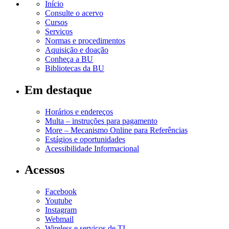
Início
Consulte o acervo
Cursos
Serviços
Normas e procedimentos
Aquisição e doação
Conheça a BU
Bibliotecas da BU
Em destaque
Horários e endereços
Multa – instruções para pagamento
More – Mecanismo Online para Referências
Estágios e oportunidades
Acessibilidade Informacional
Acessos
Facebook
Youtube
Instagram
Webmail
Wireless e serviços de TI