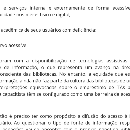
 e serviços interna e externamente de forma acessível
lidade nos meios físico e digital;
acadêmica de seus usuários com deficiência;
rvo acessível.
ram com a disponibilização de tecnologias assistivas 
te de informação, o que representa um avanço na área
onsciente das bibliotecas. No entanto, a equidade que es
rmação ainda não faz parte da cultura das bibliotecas de 
terpretações equivocadas sobre o empréstimo de TAs pe
a capacitista têm se configurado como uma barreira de ace
stão é preciso ter como propósito a difusão do acesso à
suário. Ao questionar o tipo de fonte de informação res
específica vai de encontro com o próprio papel da Bibl