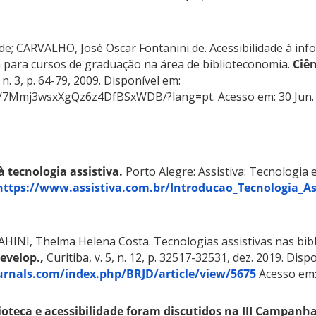
e; CARVALHO, José Oscar Fontanini de. Acessibilidade à inf
a para cursos de graduação na área de biblioteconomia.
Ciên
, n. 3, p. 64-79, 2009. Disponível em:
ci/a/7Mmj3wsxXgQz6z4DfBSxWDB/?lang=pt.
Acesso em: 30 Jun.
 tecnologia assistiva.
Porto Alegre: Assistiva: Tecnologia 
https://www.assistiva.com.br/Introducao_Tecnologia_Ass
HINI, Thelma Helena Costa. Tecnologias assistivas nas bibl
Develop.,
Curitiba, v. 5, n. 12, p. 32517-32531, dez. 2019. Disp
urnals.com/index.php/BRJD/article/view/5675
Acesso em: 
ioteca e acessibilidade foram discutidos na III Campanh