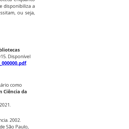
e disponibiliza a
sitam, ou seja,
bliotecas
015. Disponível
0_000000.pdf
.
cário como
m Ciência da
 2021.
cia. 2002.
de São Paulo,