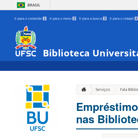
BRASIL
Ir para o conteúdo
1
Ir para o menu
2
Ir para a busca
3
Ir para o rodapé
4
Biblioteca Universit
Serviços
Fala Bibli
Empréstimo 
nas Bibliote