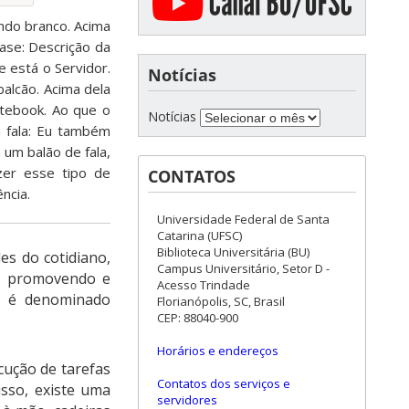
undo branco. Acima
ase: Descrição da
 está o Servidor.
Notícias
alcão. Acima dela
otebook. Ao que o
Notícias
a fala: Eu também
 um balão de fala,
zer esse tipo de
CONTATOS
ncia.
Universidade Federal de Santa
Catarina (UFSC)
Biblioteca Universitária (BU)
es do cotidiano,
Campus Universitário, Setor D -
os promovendo e
Acesso Trindade
os é denominado
Florianópolis, SC, Brasil
CEP: 88040-900
Horários e endereços
cução de tarefas
Contatos dos serviços e
isso, existe uma
servidores