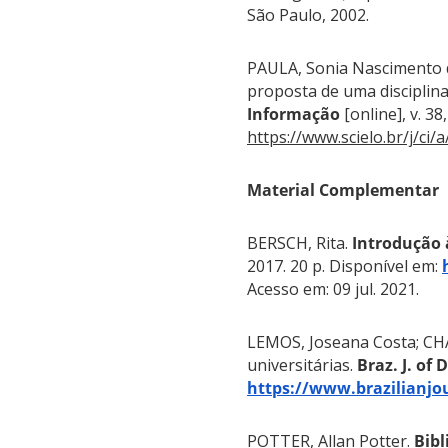
São Paulo, 2002.
PAULA, Sonia Nascimento d
proposta de uma disciplin
Informação
[online], v. 38
https://www.scielo.br/j/
Material Complementar
BERSCH, Rita.
Introdução à
2017. 20 p. Disponível em:
Acesso em: 09 jul. 2021.
LEMOS, Joseana Costa; CHA
universitárias.
Braz. J. of 
https://www.brazilianjo
POTTER, Allan Potter
.
Bibl