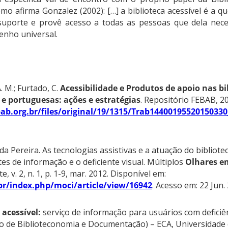
omo afirma Gonzalez (2002):
[…] a biblioteca acessível é a qu
uporte e provê acesso a todas as pessoas que dela neces
enho universal.
A. M.; Furtado, C.
Acessibilidade e Produtos de apoio nas bi
s e portuguesas: ações e estratégias
. Repositório FEBAB, 2
ebab.org.br/files/original/19/1315/Trab1440019552015033
Pereira. As tecnologias assistivas e a atuação do bibliote
es de informação e o deficiente visual. Múltiplos
Olhares e
e, v. 2, n. 1, p. 1-9, mar. 2012.
Disponível em:
br/index.php/moci/article/view/16942
. Acesso em: 22 Jun.
 acessível:
serviço de informação para usuários com deficiên
 de Biblioteconomia e Documentação) – ECA, Universidade 