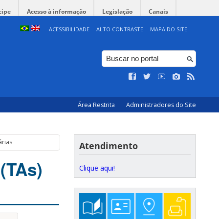
cipe
Acesso à informação
Legislação
Canais
ACESSIBILIDADE
ALTO CONTRASTE
MAPA DO SITE
Área Restrita
Administradores do Site
árias
Atendimento
(TAs)
Clique aqui!