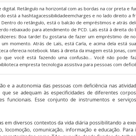
digital. Retângulo na horizontal com as bordas na cor preta e f
do está a hashtagacessibilidadeemcharges e no lado direito a fr
 Dentro do retângulo, está o balcão de empréstimos e atrás dele
rdo rebaixado para atendimento de PCD. Laís está à direita do b
 dizeres: Boa tarde! Eu gostaria de fazer um empréstimo de n
ó um momento. Atrás de Laís, está Carla, e acima dela está su
oteca oferecia notebook. Mais à direita da imagem está Jonas, com
ho que você está fazendo uma confusão… Você não pode fa
iblioteca empresta tecnologia assistiva para pessoas com deficiê
ação e a autonomia das pessoas com deficiência nas atividad
os que se adequam às especificidades de diferentes corp
es funcionais. Esse conjunto de instrumentos e serviç
s em diversos contextos da vida diária possibilitando a exe
o, locomoção, comunicação, informação e educação. Para 