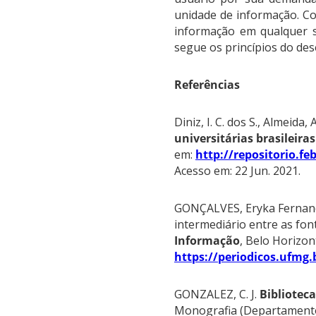
unidade de informação. C
informação em qualquer s
segue os princípios do des
Referências
Diniz, I. C. dos S., Almeida, 
universitárias brasileira
em:
http://repositorio.f
Acesso em: 22 Jun. 2021.
GONÇALVES, Eryka Fernanda 
intermediário entre as font
Informação
, Belo Horizont
https://periodicos.ufmg.
GONZALEZ, C. J.
Biblioteca
Monografia (Departamento