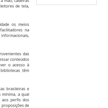
 à mão, cadeiras
eitores de tela,
idade os meios
acilitadores na
 informacionais,
rovenientes das
cessar conteúdos
ver o acesso à
bibliotecas têm
as brasileiras e
a mínima, a qual
 aos perfis dos
s proposições de