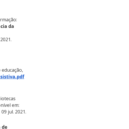
ormação:
cia da
 2021.
e educação,
istiva.pdf
iotecas
onível em:
09 jul. 2021.
a de