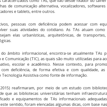
s caracterizados como TAs, que vão desde fixador do talher
has de comunicação alternativa, vocalizadores, softwares l
adores e tablets, entre outros.
tivos, pessoas com deficiência podem acessar com equ
lver suas atividades do cotidiano. As TAs atuam como f
sejam elas urbanísticas, arquitetônicas, de transportes,
ógicas.
 do âmbito informacional, encontra-se atualmente
TAs p
 e Comunicação (TIC), as quais são muito utilizadas para a
rmativo, escolar e acadêmico. Nesse contexto,
para promo
com deficiência, de forma efetiva e com qualidade, as 
e Tecnologia Assistiva como fonte de informação.
(2015) reafirmaram, por meio de um estudo com bibliotec
e que as bibliotecas universitárias tenham infraestrutur
ficado e equipamentos de TAs informacionais adequadas
este sentido, foram elencadas algumas dicas, com base na