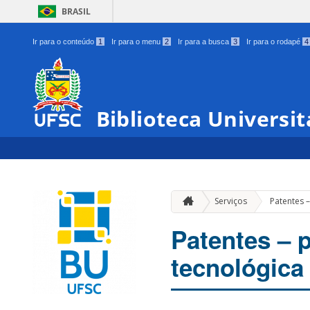
BRASIL
Ir para o conteúdo
1
Ir para o menu
2
Ir para a busca
3
Ir para o rodapé
4
Biblioteca Universit
Serviços
Patentes 
Patentes – 
tecnológica