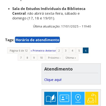
Sala de Estudos Individuais da Biblioteca
Central
: não abrirá sexta-feira, sábado e
domingo (17, 18 e 19/01).
Última atualização: 17/01/2025 – 11h40
Tags:
Horário de atendimento
Página 6 de 12
« Primeiro
‹ Anterior
2
3
4
5
6
7
8
9
10
Próximo ›
Última »
Atendimento
Clique aqui!