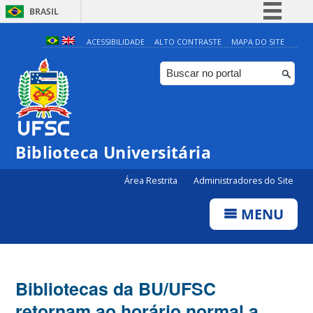
BRASIL
Simplifique!
ACESSIBILIDADE
ALTO CONTRASTE
MAPA DO SITE
Comunica BR
Participe
Acesso à informação
Legislação
Biblioteca Universitária
Canais
Área Restrita
Administradores do Site
MENU
Bibliotecas da BU/UFSC
retornam ao horário normal a