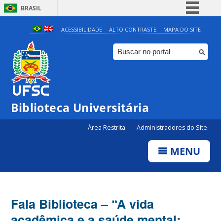
BRASIL
Simplifique!
ACESSIBILIDADE
ALTO CONTRASTE
MAPA DO SITE
Comunica BR
Participe
Acesso à informação
Legislação
Biblioteca Universitária
Canais
Área Restrita
Administradores do Site
MENU
Fala Biblioteca – “A vida
acadêmica e a saúde mental: