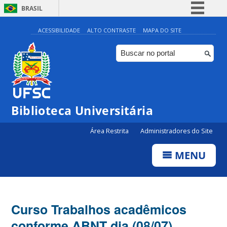
BRASIL
Simplifique!
ACESSIBILIDADE
ALTO CONTRASTE
MAPA DO SITE
Comunica BR
Participe
Acesso à informação
Legislação
Biblioteca Universitária
Canais
Área Restrita
Administradores do Site
MENU
Curso Trabalhos acadêmicos
conforme ABNT dia (08/07)