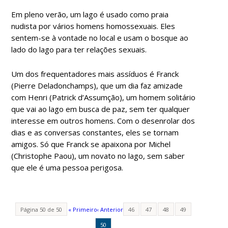
Em pleno verão, um lago é usado como praia
nudista por vários homens homossexuais. Eles
sentem-se à vontade no local e usam o bosque ao
lado do lago para ter relações sexuais.
Um dos frequentadores mais assíduos é Franck
(Pierre Deladonchamps), que um dia faz amizade
com Henri (Patrick d’Assumção), um homem solitário
que vai ao lago em busca de paz, sem ter qualquer
interesse em outros homens. Com o desenrolar dos
dias e as conversas constantes, eles se tornam
amigos. Só que Franck se apaixona por Michel
(Christophe Paou), um novato no lago, sem saber
que ele é uma pessoa perigosa.
Página 50 de 50
« Primeiro
‹ Anterior
46
47
48
49
50