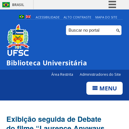
BRASIL
Simplifique!
ACESSIBILIDADE
ALTO CONTRASTE
MAPA DO SITE
Comunica BR
Participe
Acesso à informação
Legislação
Biblioteca Universitária
Canais
Área Restrita
Administradores do Site
MENU
Exibição seguida de Debate
do filme “Laurence Anyways