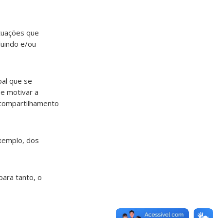
ituações que
luindo e/ou
oal que se
 e motivar a
 compartilhamento
exemplo, dos
ara tanto, o