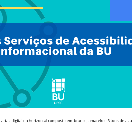
taz digital na horizontal composto em branco, amarelo e 3 tons de azul