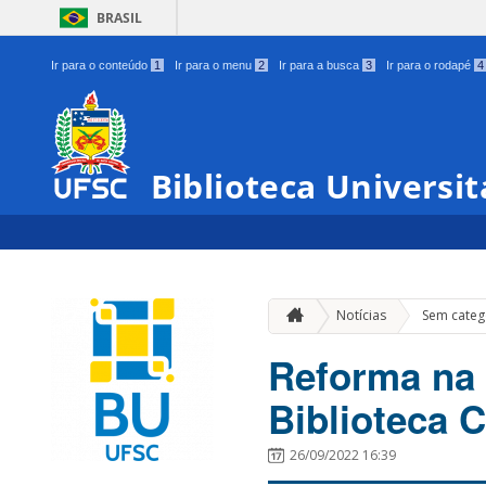
BRASIL
Ir para o conteúdo
1
Ir para o menu
2
Ir para a busca
3
Ir para o rodapé
4
Biblioteca Universit
Notícias
Sem categ
Reforma na 
Biblioteca C
26/09/2022 16:39