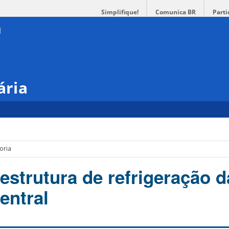
Simplifique!
Comunica BR
Parti
ária
oria
estrutura de refrigeração d
entral