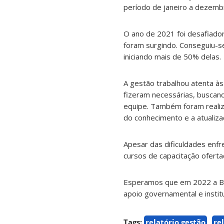
período de janeiro a dezemb
O ano de 2021 foi desafiador
foram surgindo. Conseguiu-s
iniciando mais de 50% delas.
A gestão trabalhou atenta à
fizeram necessárias, buscand
equipe. Também foram realiz
do conhecimento e a atualizaç
Apesar das dificuldades enf
cursos de capacitação ofertad
Esperamos que em 2022 a BU/
apoio governamental e instit
Tags:
relatório gestão
re