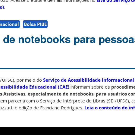
2026. Acesse o edital e demais informações no
site do Serviço d
o)
.
rmacional
Bolsa PIBE
 de notebooks para pesso
BU/UFSC), por meio do
Serviço de Acessibilidade Informacional 
essibilidade Educacional (CAE)
informam sobre os
procedime
 Assistivas, especialmente de notebooks, para usuários co
em parceria com o Serviço de Intérprete de Libras (SEI/UFSC), 
azzutti e edição de Franciane Rodrigues.
Leia o conteúdo do in