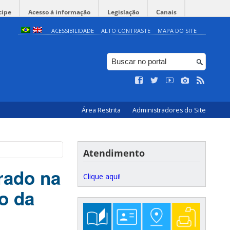
cipe
Acesso à informação
Legislação
Canais
ACESSIBILIDADE
ALTO CONTRASTE
MAPA DO SITE
Área Restrita
Administradores do Site
Atendimento
rado na
Clique aqui!
o da