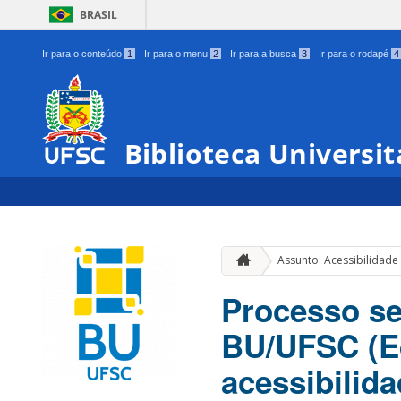
BRASIL
Ir para o conteúdo
1
Ir para o menu
2
Ir para a busca
3
Ir para o rodapé
4
Biblioteca Universit
Assunto: Acessibilidade
Processo se
BU/UFSC (Ed
acessibilid