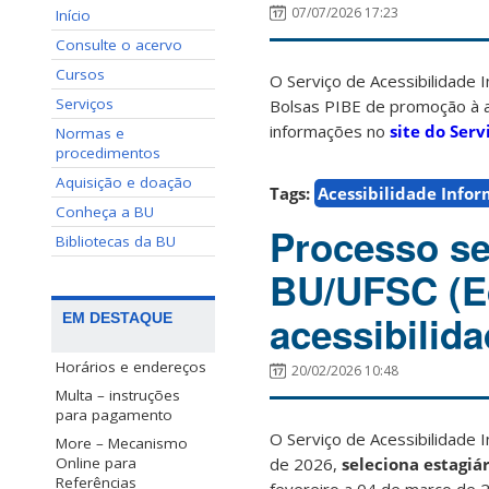
07/07/2026 17:23
Início
Consulte o acervo
Cursos
O Serviço de Acessibilidade I
Serviços
Bolsas PIBE de promoção à ac
informações no
site do Serv
Normas e
procedimentos
Aquisição e doação
Tags:
Acessibilidade Info
Conheça a BU
Processo se
Bibliotecas da BU
BU/UFSC (Ed
acessibilid
EM DESTAQUE
Horários e endereços
20/02/2026 10:48
Multa – instruções
para pagamento
O Serviço de Acessibilidade 
More – Mecanismo
de 2026,
seleciona estagiá
Online para
Referências