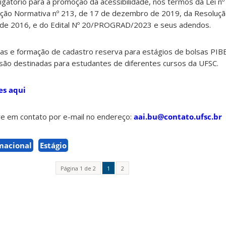
igatório para a promoção da acessibilidade, nos termos da Lei nº
ção Normativa nº 213, de 17 de dezembro de 2019, da Resoluçã
 de 2016, e do Edital Nº 20/PROGRAD/2023 e seus adendos.
gas e formação de cadastro reserva para estágios de bolsas PIB
 são destinadas para estudantes de diferentes cursos da UFSC.
es aqui
re em contato por e-mail no endereço:
aai.bu@contato.ufsc.br
rmacional
Estágio
Página 1 de 2
1
2