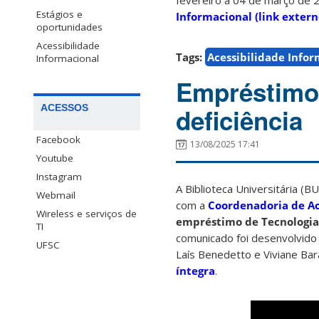
fevereiro a 04 de março de 
Estágios e
Informacional (link extern
oportunidades
Acessibilidade
Tags:
Acessibilidade Info
Informacional
Empréstimo
ACESSOS
deficiência
Facebook
13/08/2025 17:41
Youtube
Instagram
A Biblioteca Universitária (
Webmail
com a
Coordenadoria de Ac
Wireless e serviços de
empréstimo de Tecnologias
TI
comunicado foi desenvolvido 
UFSC
Laís Benedetto e Viviane Bar
íntegra
.