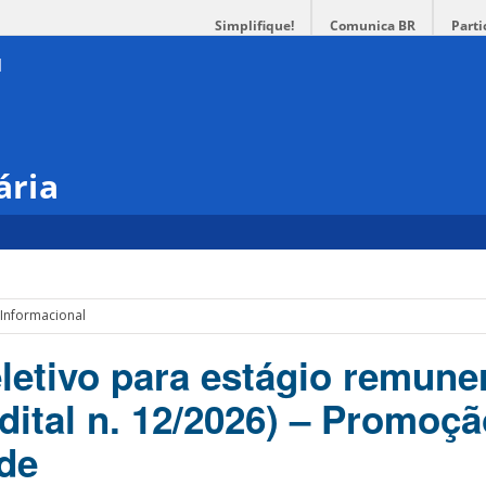
Simplifique!
Comunica BR
Parti
ária
 Informacional
letivo para estágio remune
ital n. 12/2026) – Promoçã
ade