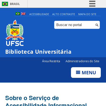
BRASIL
Simplifique!
ACESSIBILIDADE
ALTO CONTRASTE
MAPA DO SITE
Comunica BR
Participe
Acesso à informação
Legislação
Biblioteca Universitária
Canais
Área Restrita
Administradores do Site
MENU
Sobre o Serviço de
Acessibilidade Informacional