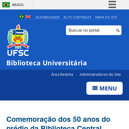
BRASIL
Simplifique!
ACESSIBILIDADE
ALTO CONTRASTE
MAPA DO SITE
Comunica BR
Participe
Acesso à informação
Legislação
Biblioteca Universitária
Canais
Área Restrita
Administradores do Site
MENU
Comemoração dos 50 anos do
prédio da Biblioteca Central