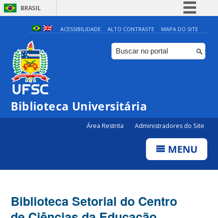
BRASIL
Simplifique!
ACESSIBILIDADE
ALTO CONTRASTE
MAPA DO SITE
Comunica BR
Participe
Acesso à informação
Legislação
Biblioteca Universitária
Canais
Área Restrita
Administradores do Site
MENU
Biblioteca Setorial do Centro
de Ciências da Educação