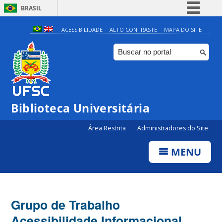
BRASIL
Simplifique!
ACESSIBILIDADE
ALTO CONTRASTE
MAPA DO SITE
Comunica BR
Participe
Acesso à informação
Legislação
Biblioteca Universitária
Canais
Área Restrita
Administradores do Site
MENU
Grupo de Trabalho
Acessibilidade Informacional