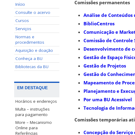
Comissões permanentes
Início
Consulte o acervo
Análise de Conteúdos
Cursos
BiblioCentros
Serviços
Comunicação e Market
Normas e
Comissão de Controle S
procedimentos
Desenvolvimento de c
Aquisição e doação
Gestão de Espaço Físic
Conheça a BU
Gestão de Projetos
Bibliotecas da BU
Gestão do Conhecimen
Mapeamento de Proce
EM DESTAQUE
Planejamento e Execuç
Por uma BU Acessível
Horários e endereços
Tecnologia de Informa
Multa – instruções
para pagamento
Comissões temporárias at
More – Mecanismo
Online para
Concepção do Serviço 
Referências