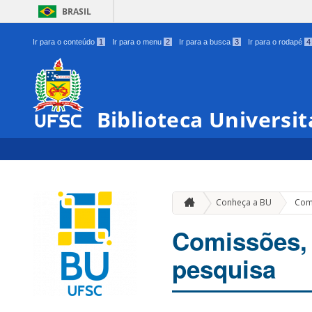
BRASIL
Ir para o conteúdo
1
Ir para o menu
2
Ir para a busca
3
Ir para o rodapé
4
Biblioteca Universit
Conheça a BU
Comi
Comissões, 
pesquisa