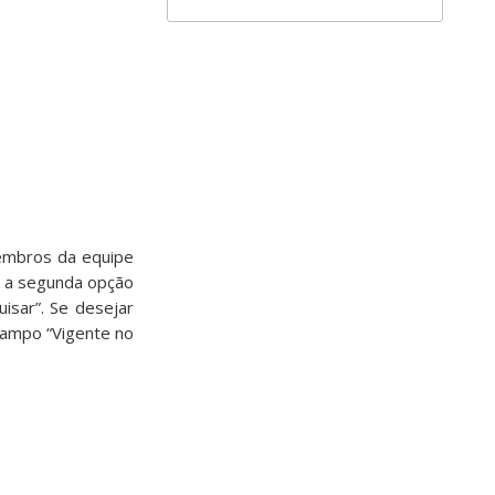
embros da equipe
e a segunda opção
sar”. Se desejar
campo “Vigente no