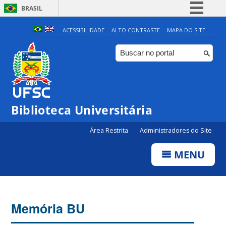
BRASIL
Simplifique!
ACESSIBILIDADE
ALTO CONTRASTE
MAPA DO SITE
Comunica BR
Participe
Acesso à informação
Legislação
Biblioteca Universitária
Canais
Área Restrita
Administradores do Site
MENU
Memória BU