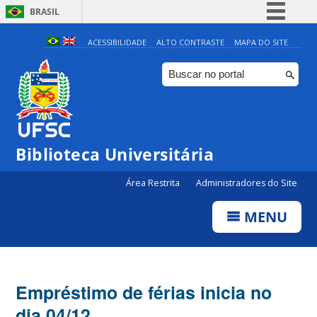
BRASIL
Simplifique!
ACESSIBILIDADE
ALTO CONTRASTE
MAPA DO SITE
Comunica BR
Participe
Acesso à informação
Legislação
Biblioteca Universitária
Canais
Área Restrita
Administradores do Site
MENU
Empréstimo de férias inicia no
dia 04/12