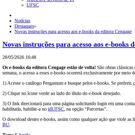
UFSC
Notícias
Destaques
»
Novas instruções para acesso aos e-books da editora Cengage
Novas instruções para acesso aos e-books 
28/05/2026 16:48
Os e-books da editora Cengage estão de volta!
São obras clássicas
semana, o acesso a esses e-books ocorrerá exclusivamente por meio 
1) Acesse o catálogo Pergamum e busque pelos e-books. Se preferir,
2) Clique no ícone verde ao lado do título do e-book desejado.
3) O link direcionará para uma página solicitando login em uma conta
habilitada, habilite-a no
idUFSC
, na opção “Parcerias”.
O download destes e-books, assim como qualquer ação que viole as lic
BU
.
Tags:
E-books