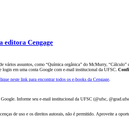
da editora Cengage
 de vários assuntos, como “Química orgânica” do McMurry, “Cálculo” do
de login em uma conta Google com e-mail institucional da UFSC.
Confi
clique neste link para encontrar todos os e-books da Cengage
.
 Google. Informe seu e-mail institucional da UFSC (@ufsc, @grad.ufsc) 
enças de uso e os direitos autorais, não é permitido. Aproveite a opor