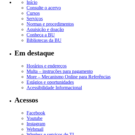
Início
Consulte o acervo
Cursos
Serviços
Normas e procedimentos
Aquisição e doação
Conheça a BU
Bibliotecas da BU
Em destaque
Horários e endereços
Multa – instruções para pagamento
More – Mecanismo Online para Referências
Estágios e oportunidades
Acessibilidade Informacional
Acessos
Facebook
Youtube
Instagram
Webmail
Wireless e serviços de TI