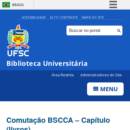
BRASIL
Simplifique!
ACESSIBILIDADE
ALTO CONTRASTE
MAPA DO SITE
Comunica BR
Participe
Acesso à informação
Legislação
Biblioteca Universitária
Canais
Área Restrita
Administradores do Site
MENU
Comutação BSCCA – Capítulo
(livros)